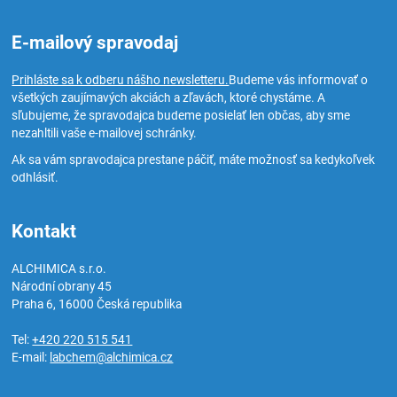
E-mailový spravodaj
Prihláste sa k odberu nášho newsletteru.
Budeme vás informovať o
všetkých zaujímavých akciách a zľavách, ktoré chystáme. A
sľubujeme, že spravodajca budeme posielať len občas, aby sme
nezahltili vaše e-mailovej schránky.
Ak sa vám spravodajca prestane páčiť, máte možnosť sa kedykoľvek
odhlásiť.
Kontakt
ALCHIMICA s.r.o.
Národní obrany 45
Praha 6
,
16000
Česká republika
Tel:
+420 220 515 541
E-mail:
labchem@alchimica.cz