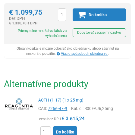
€
1.099,75
Do košíka
bez DPH
€
1.330,70 s DPH
Ks
Priemyselné množstvo látok za
Dopytovať väčšie množstvo
výhodnú cenu
Obsah košíka je možné odoslať ako objednávku alebo stiahnuť na
neskoršie použitie.
Viac o spôsoboch objednanie
.
Alternatívne produkty
ACTH (1-17) (1 x 25 mg)
CAS:
7266-47-9
Kat. č.
: R00FAJ6,25mg
€
3.615,24
cena bez DPH
Do košíka