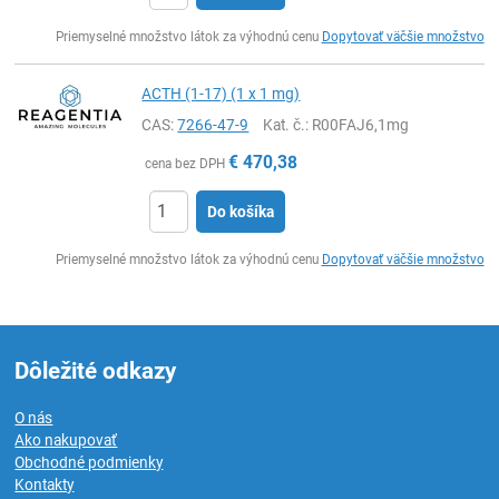
Ks
Priemyselné množstvo látok za výhodnú cenu
Dopytovať väčšie množstvo
ACTH (1-17) (1 x 1 mg)
CAS:
7266-47-9
Kat. č.
: R00FAJ6,1mg
€
470,38
cena bez DPH
Do košíka
Ks
Priemyselné množstvo látok za výhodnú cenu
Dopytovať väčšie množstvo
Dôležité odkazy
O nás
Ako nakupovať
Obchodné podmienky
Kontakty