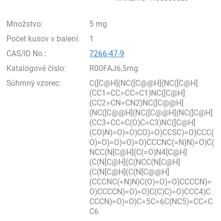
Množstvo:
5 mg
Počet kusov v balení:
1
CAS/ID No.:
7266-47-9
Katalógové číslo:
R00FAJ6,5mg
Súhrnný vzorec:
C([C@H](NC([C@@H](NC([C@H]
(CC1=CC=CC=C1)NC([C@H]
(CC2=CN=CN2)NC([C@@H]
(NC([C@@H](NC([C@@H](NC([C@H]
(CC3=CC=C(O)C=C3)NC([C@H]
(CO)N)=O)=O)CO)=O)CCSC)=O)CCC(
O)=O)=O)=O)=O)CCCNC(=N)N)=O)C(
NCC(N[C@H](C(=O)N4[C@H]
(C(N[C@H](C(NCC(N[C@H]
(C(N[C@H](C(N[C@@H]
(CCCNC(=N)N)C(O)=O)=O)CCCCN)=
O)CCCCN)=O)=O)C(C)C)=O)CCC4)C
CCCN)=O)=O)C=5C=6C(NC5)=CC=C
C6