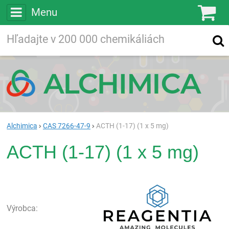
Menu
Ko
Vyhľadávajte
Vyhľadávanie
vo viac ako
200 000
chemických látkach
Hľadaj
Alchimica
CAS 7266-47-9
ACTH (1-17) (1 x 5 mg)
ACTH (1-17) (1 x 5 mg)
Rea
Výrobca: