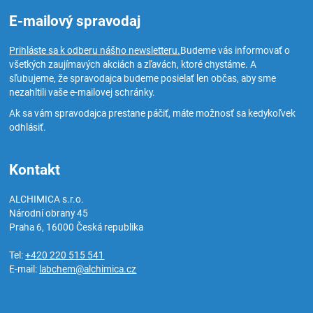
E-mailový spravodaj
Prihláste sa k odberu nášho newsletteru.
Budeme vás informovať o
všetkých zaujímavých akciách a zľavách, ktoré chystáme. A
sľubujeme, že spravodajca budeme posielať len občas, aby sme
nezahltili vaše e-mailovej schránky.
Ak sa vám spravodajca prestane páčiť, máte možnosť sa kedykoľvek
odhlásiť.
Kontakt
ALCHIMICA s.r.o.
Národní obrany 45
Praha 6
,
16000
Česká republika
Tel:
+420 220 515 541
E-mail:
labchem@alchimica.cz