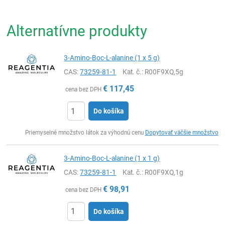
Alternatívne produkty
3-Amino-Boc-L-alanine (1 x 5 g)
CAS:
73259-81-1
Kat. č.
: R00F9XQ,5g
€
117,45
cena bez DPH
Do košíka
Ks
Priemyselné množstvo látok za výhodnú cenu
Dopytovať väčšie množstvo
3-Amino-Boc-L-alanine (1 x 1 g)
CAS:
73259-81-1
Kat. č.
: R00F9XQ,1g
€
98,91
cena bez DPH
Do košíka