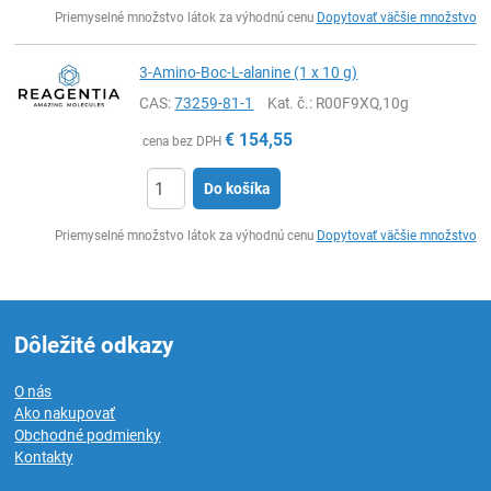
Ks
Priemyselné množstvo látok za výhodnú cenu
Dopytovať väčšie množstvo
3-Amino-Boc-L-alanine (1 x 10 g)
CAS:
73259-81-1
Kat. č.
: R00F9XQ,10g
€
154,55
cena bez DPH
Do košíka
Ks
Priemyselné množstvo látok za výhodnú cenu
Dopytovať väčšie množstvo
Dôležité odkazy
O nás
Ako nakupovať
Obchodné podmienky
Kontakty