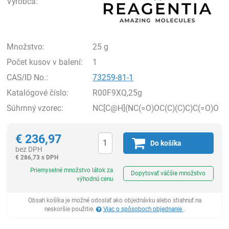
Výrobca:
Množstvo:
25 g
Počet kusov v balení:
1
CAS/ID No.:
73259-81-1
Katalógové číslo:
R00F9XQ,25g
Súhrnný vzorec:
NC[C@H](NC(=O)OC(C)(C)C)C(=O)O
€
236,97
Do košíka
bez DPH
€
286,73 s DPH
Ks
Priemyselné množstvo látok za
Dopytovať väčšie množstvo
výhodnú cenu
Obsah košíka je možné odoslať ako objednávku alebo stiahnuť na
neskoršie použitie.
Viac o spôsoboch objednanie
.