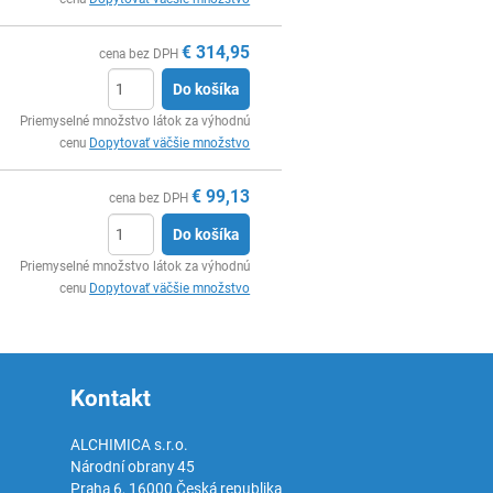
€
314,95
cena bez DPH
Do košíka
Ks
Priemyselné množstvo látok za výhodnú
cenu
Dopytovať väčšie množstvo
€
99,13
cena bez DPH
Do košíka
Ks
Priemyselné množstvo látok za výhodnú
cenu
Dopytovať väčšie množstvo
Kontakt
ALCHIMICA s.r.o.
Národní obrany 45
Praha 6
,
16000
Česká republika