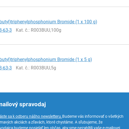
butyl)triphenylphosphonium Bromide (1 x 100 g)
3-63-3
Kat. č.
: R003BUU,100g
utyl)triphenylphosphonium Bromide (1 x 5 g)
3-63-3
Kat. č.
: R003BUU,5g
mailový spravodaj
láste sa k odberu nášho newsletteru.
Budeme vás informovať o všetkých
ímavých akciách a zľavách, ktoré chystáme. A sľubujeme, že
vodajca budeme posielať len občas, aby sme nezahltili vaše e-mailovej