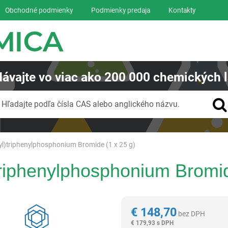
Obchodné podmienky
Podmienky predaja
Kontakty
ávajte
vo viac ako
200 000
chemických l
Vyhľadávanie
Hľadajte podľa čísla CAS alebo anglického názvu.
l)triphenylphosphonium Bromide (1 x 25 g)
riphenylphosphonium Bromid
Reagentia
€
148,70
bez DPH
€
179,93 s DPH