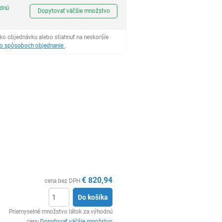
Ks
odnú
Dopytovať väčšie množstvo
ko objednávku alebo stiahnuť na neskoršie
 o spôsoboch objednanie
.
€
820,94
cena bez DPH
Do košíka
Ks
Priemyselné množstvo látok za výhodnú
cenu
Dopytovať väčšie množstvo