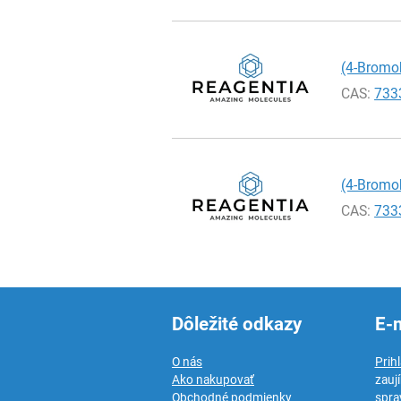
(4-Bromo
CAS:
733
(4-Bromob
CAS:
733
Dôležité odkazy
E-
O nás
Prih
Ako nakupovať
zauj
Obchodné podmienky
spra