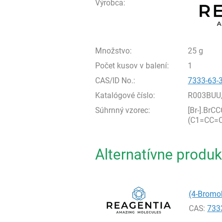
Výrobca:
Množstvo:
25 g
Počet kusov v balení:
1
CAS/ID No.:
7333-63-
Katalógové číslo:
R003BUU
Súhrnný vzorec:
[Br-].Br
(C1=CC=
Alternatívne produk
(4-Bromo
CAS:
733