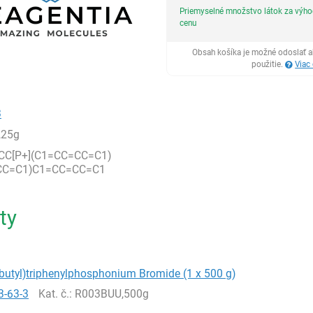
Priemyselné množstvo látok za výh
cenu
Obsah košíka je možné odoslať a
použitie.
Viac
3
,25g
CCCC[P+](C1=CC=CC=C1)
CC=C1)C1=CC=CC=C1
ty
butyl)triphenylphosphonium Bromide (1 x 500 g)
3-63-3
Kat. č.
: R003BUU,500g