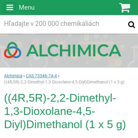
Menu
Ko
Vyhľadávajte
Vyhľadávanie
vo viac ako
200 000
chemických látkach
Hľadaj
Alchimica
CAS 73346-74-4
((4R,5R)-2,2-Dimethyl-1,3-Dioxolane-4,5-Diyl)Dimethanol (1 x 5 g)
((4R,5R)-2,2-Dimethyl-
1,3-Dioxolane-4,5-
Diyl)Dimethanol (1 x 5 g)