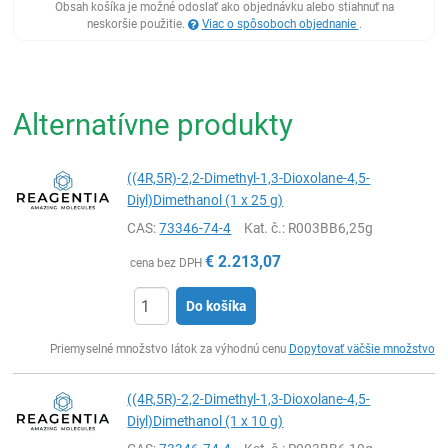
Obsah košíka je možné odoslať ako objednávku alebo stiahnuť na
neskoršie použitie.
Viac o spôsoboch objednanie
.
Alternatívne produkty
((4R,5R)-2,2-Dimethyl-1,3-Dioxolane-4,5-
Diyl)Dimethanol (1 x 25 g)
CAS:
73346-74-4
Kat. č.
: R003BB6,25g
€
2.213,07
cena bez DPH
Do košíka
Ks
Priemyselné množstvo látok za výhodnú cenu
Dopytovať väčšie množstvo
((4R,5R)-2,2-Dimethyl-1,3-Dioxolane-4,5-
Diyl)Dimethanol (1 x 10 g)