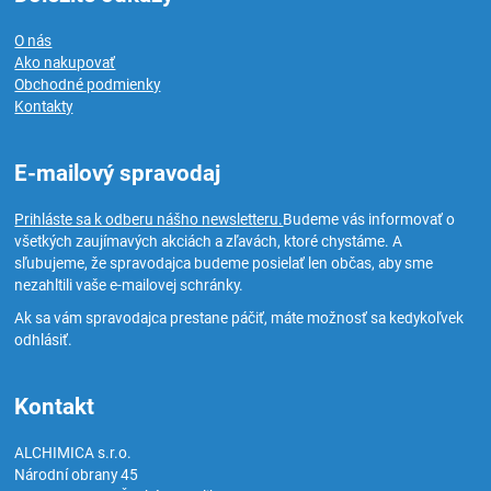
O nás
Ako nakupovať
Obchodné podmienky
Kontakty
E-mailový spravodaj
Prihláste sa k odberu nášho newsletteru.
Budeme vás informovať o
všetkých zaujímavých akciách a zľavách, ktoré chystáme. A
sľubujeme, že spravodajca budeme posielať len občas, aby sme
nezahltili vaše e-mailovej schránky.
Ak sa vám spravodajca prestane páčiť, máte možnosť sa kedykoľvek
odhlásiť.
Kontakt
ALCHIMICA s.r.o.
Národní obrany 45