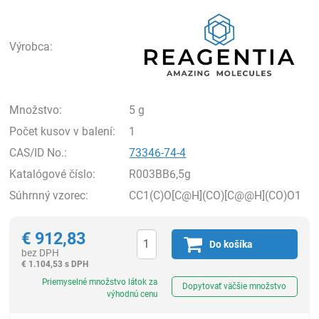
Rea
Výrobca:
Množstvo:
5 g
Počet kusov v balení:
1
CAS/ID No.:
73346-74-4
Katalógové číslo:
R003BB6,5g
Súhrnný vzorec:
CC1(C)O[C@H](CO)[C@@H](CO)O1
€
912,83
Do košíka
bez DPH
€
1.104,53 s DPH
Ks
Priemyselné množstvo látok za
Dopytovať väčšie množstvo
výhodnú cenu