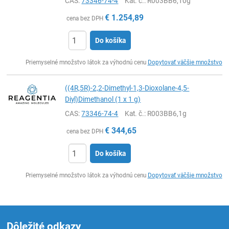
CAS:
73346-74-4
Kat. č.
: R003BB6,10g
€
1.254,89
cena bez DPH
Do košíka
Ks
Priemyselné množstvo látok za výhodnú cenu
Dopytovať väčšie množstvo
((4R,5R)-2,2-Dimethyl-1,3-Dioxolane-4,5-
Diyl)Dimethanol (1 x 1 g)
CAS:
73346-74-4
Kat. č.
: R003BB6,1g
€
344,65
cena bez DPH
Do košíka
Ks
Priemyselné množstvo látok za výhodnú cenu
Dopytovať väčšie množstvo
Dôležité odkazy