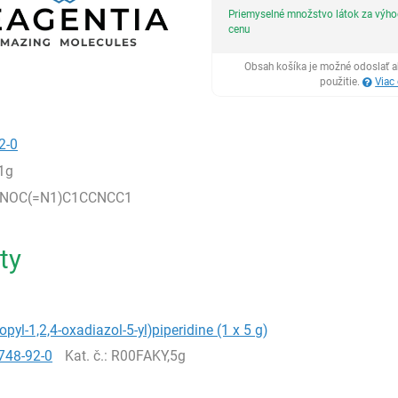
Priemyselné množstvo látok za výh
cenu
Obsah košíka je možné odoslať a
použitie.
Viac
2-0
1g
=NOC(=N1)C1CCNCC1
ty
opyl-1,2,4-oxadiazol-5-yl)piperidine (1 x 5 g)
748-92-0
Kat. č.
: R00FAKY,5g