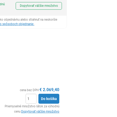
Ks
odnú
Dopytovať väčšie množstvo
ko objednávku alebo stiahnuť na neskoršie
 o spôsoboch objednanie
.
€
2.069,40
cena bez DPH
Do košíka
Ks
Priemyselné množstvo látok za výhodnú
cenu
Dopytovať väčšie množstvo