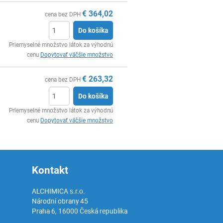
€
364,02
cena bez DPH
Do košíka
Ks
Priemyselné množstvo látok za výhodnú
cenu
Dopytovať väčšie množstvo
€
263,32
cena bez DPH
Do košíka
Ks
Priemyselné množstvo látok za výhodnú
cenu
Dopytovať väčšie množstvo
Kontakt
ALCHIMICA s.r.o.
Národní obrany 45
Praha 6
,
16000
Česká republika