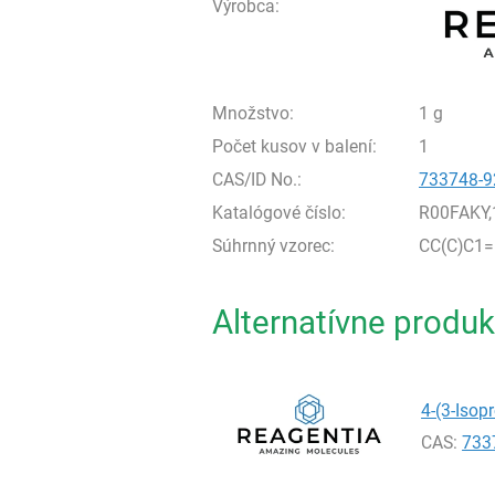
Výrobca:
Množstvo:
1 g
Počet kusov v balení:
1
CAS/ID No.:
733748-9
Katalógové číslo:
R00FAKY,
Súhrnný vzorec:
CC(C)C1
Alternatívne produk
4-(3-Isopr
CAS:
733