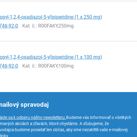
ropyl-1,2,4-oxadiazol-5-yl)piperidine (1 x 250 mg)
748-92-0
Kat. č.
: R00FAKY,250mg
ropyl-1,2,4-oxadiazol-5-yl)piperidine (1 x 100 mg)
748-92-0
Kat. č.
: R00FAKY,100mg
mailový spravodaj
láste sa k odberu nášho newsletteru.
Budeme vás informovať o všetkých
ímavých akciách a zľavách, ktoré chystáme. A sľubujeme, že
vodajca budeme posielať len občas, aby sme nezahltili vaše e-mailovej
ánky.