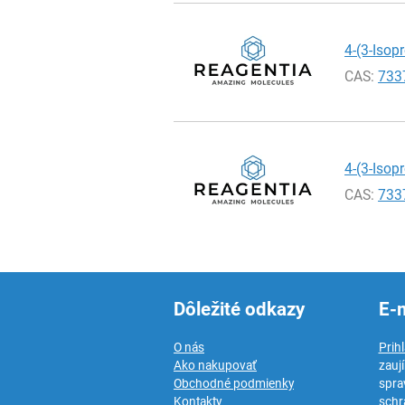
4-(3-Isop
CAS:
733
4-(3-Isop
CAS:
733
Dôležité odkazy
E-
O nás
Prih
Ako nakupovať
zauj
Obchodné podmienky
spra
Kontakty
schr