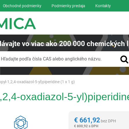
Obchodné podmienky
Podmienky predaja
Kontakty
ávajte
vo viac ako
200 000
chemických l
Vyhľadávanie
Hľadajte podľa čísla CAS alebo anglického názvu.
pyl-1,2,4-oxadiazol-5-yl)piperidine (1 x 1 g)
,2,4-oxadiazol-5-yl)piperidin
Reagentia
€
661,92
bez DPH
€
800,92 s DPH