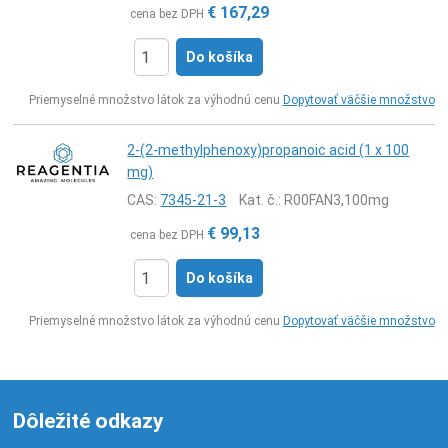
€
167,29
cena bez DPH
Do košíka
Ks
Priemyselné množstvo látok za výhodnú cenu
Dopytovať väčšie množstvo
2-(2-methylphenoxy)propanoic acid (1 x 100
mg)
CAS:
7345-21-3
Kat. č.
: R00FAN3,100mg
€
99,13
cena bez DPH
Do košíka
Ks
Priemyselné množstvo látok za výhodnú cenu
Dopytovať väčšie množstvo
Dôležité odkazy