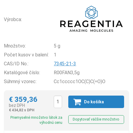
Rea
Výrobca:
Množstvo:
5 g
Počet kusov v balení:
1
CAS/ID No.:
7345-21-3
Katalógové číslo:
R00FAN3,5g
Súhrnný vzorec:
Cc1ccccc1OC(C)C(=O)O
€
359,36
Do košíka
bez DPH
€
434,82 s DPH
Ks
Priemyselné množstvo látok za
Dopytovať väčšie množstvo
výhodnú cenu