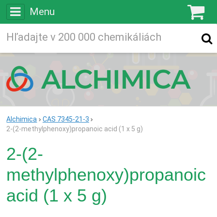
Menu
K
Vyhľadávajte
Vyhľadávanie
vo viac ako
200 000
chemických látkach
Hľadaj
Alchimica
CAS 7345-21-3
2-(2-methylphenoxy)propanoic acid (1 x 5 g)
2-(2-
methylphenoxy)propanoic
acid (1 x 5 g)