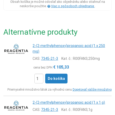
Obsah košíka je možné odoslať ako objednávku alebo stiahnuť na
neskoršie použitie.
Viac o spôsoboch objednanie
.
Alternatívne produkty
2-(2-methylphenoxy)propanoic acid (1 x 250
mg)
CAS:
7345-21-3
Kat. č.
: R00FAN3,250mg
€
105,33
cena bez DPH
Do košíka
Ks
Priemyselné množstvo látok za výhodnú cenu
Dopytovať väčšie množstvo
2-(2-methylphenoxy)propanoic acid (1 x 1 g)
CAS:
7345-21-3
Kat. č.
: R00FAN3,1g