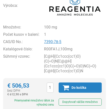
Výrobca:
Množstvo:
100 mg
Počet kusov v balení:
1
CAS/ID No.:
7390-78-5
Katalógové číslo:
R00FA1J,100mg
Súhrnný vzorec:
[C@H](Cc1ccc(cc1)O)
(C(=O)N[C@@H]
(Cc1ccc(cc1)O)C(=O)O)NC(=O)
[C@H](Cc1ccc(cc1)O)N
€
506,53
Do košíka
bez DPH
€
612,90 s DPH
Ks
Priemyselné množstvo látok za
Dopytovať väčšie množstvo
výhodnú cenu