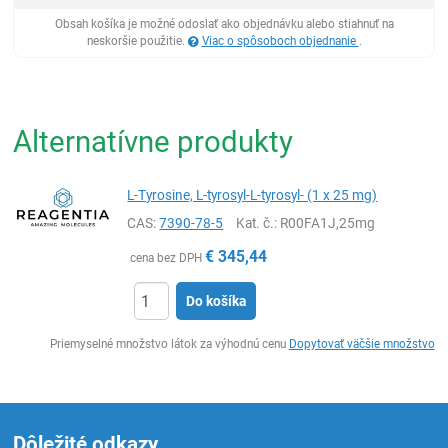
Obsah košíka je možné odoslať ako objednávku alebo stiahnuť na
neskoršie použitie.
Viac o spôsoboch objednanie
.
Alternatívne produkty
L-Tyrosine, L-tyrosyl-L-tyrosyl- (1 x 25 mg)
CAS:
7390-78-5
Kat. č.
: R00FA1J,25mg
€
345,44
cena bez DPH
Do košíka
Ks
Priemyselné množstvo látok za výhodnú cenu
Dopytovať väčšie množstvo
Dôležité odkazy