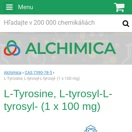
Menu
Ko
Vyhľadávajte
Vyhľadávanie
vo viac ako
200 000
chemických látkach
Hľadaj
Alchimica
CAS 7390-78-5
L-Tyrosine, L-tyrosyl-L-tyrosyl- (1 x 100 mg)
L-Tyrosine, L-tyrosyl-L-
tyrosyl- (1 x 100 mg)
Rea