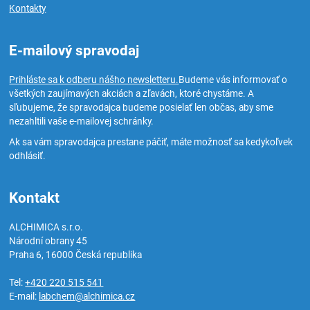
Kontakty
E-mailový spravodaj
Prihláste sa k odberu nášho newsletteru.
Budeme vás informovať o
všetkých zaujímavých akciách a zľavách, ktoré chystáme. A
sľubujeme, že spravodajca budeme posielať len občas, aby sme
nezahltili vaše e-mailovej schránky.
Ak sa vám spravodajca prestane páčiť, máte možnosť sa kedykoľvek
odhlásiť.
Kontakt
ALCHIMICA s.r.o.
Národní obrany 45
Praha 6
,
16000
Česká republika
Tel:
+420 220 515 541
E-mail:
labchem@alchimica.cz