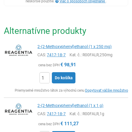
neskoršie použitie.
Viac o spôsoboch objednanie
.
Alternatívne produkty
2-(2-Methoxyphenyl)ethanol (1 x 250 mg)
CAS:
7417-18-7
Kat. č.
: R00FALR,250mg
€
98,91
cena bez DPH
Do košíka
Ks
Priemyselné množstvo látok za výhodnú cenu
Dopytovať väčšie množstvo
2-(2-Methoxyphenyl)ethanol (1 x 1 g)
CAS:
7417-18-7
Kat. č.
: R00FALR,1g
€
111,27
cena bez DPH