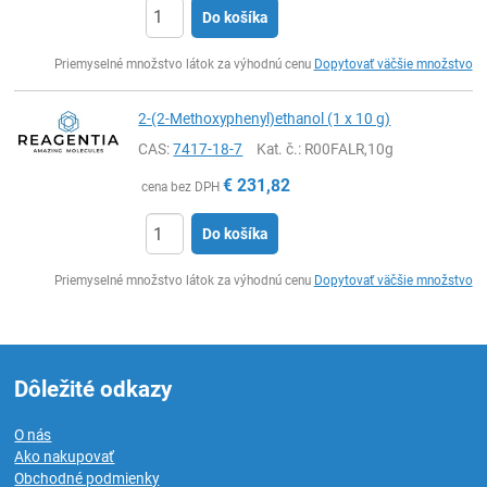
Do košíka
Ks
Priemyselné množstvo látok za výhodnú cenu
Dopytovať väčšie množstvo
2-(2-Methoxyphenyl)ethanol (1 x 10 g)
CAS:
7417-18-7
Kat. č.
: R00FALR,10g
€
231,82
cena bez DPH
Do košíka
Ks
Priemyselné množstvo látok za výhodnú cenu
Dopytovať väčšie množstvo
Dôležité odkazy
O nás
Ako nakupovať
Obchodné podmienky