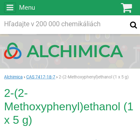
Menu
Ko
Vyhľadávajte
Vyhľadávanie
vo viac ako
200 000
chemických látkach
Hľadaj
Alchimica
CAS 7417-18-7
2-(2-Methoxyphenyl)ethanol (1 x 5 g)
2-(2-
Methoxyphenyl)ethanol (1
x 5 g)
Rea