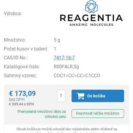
Výrobca:
Množstvo:
5 g
Počet kusov v balení:
1
CAS/ID No.:
7417-18-7
Katalógové číslo:
R00FALR,5g
Súhrnný vzorec:
COC1=CC=CC=C1CCO
€
173,09
Do košíka
bez DPH
€
209,44 s DPH
Ks
Priemyselné množstvo látok za
Dopytovať väčšie množstvo
výhodnú cenu
Obsah košíka je možné odoslať ako objednávku alebo stiahnuť na