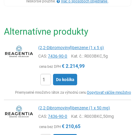
neskoršie použitie.
Viac o spôsoboch objednanie
.
Alternatívne produkty
(2,2-Dibromovinyl)benzene (1 x 5 g)
CAS:
7436-90-0
Kat. č.
: R003BKC,5g
€
2.214,99
cena bez DPH
Do košíka
Ks
Priemyselné množstvo látok za výhodnú cenu
Dopytovať väčšie množstvo
(2,2-Dibromovinyl)benzene (1 x 50 mg)
CAS:
7436-90-0
Kat. č.
: R003BKC,50mg
€
210,65
cena bez DPH