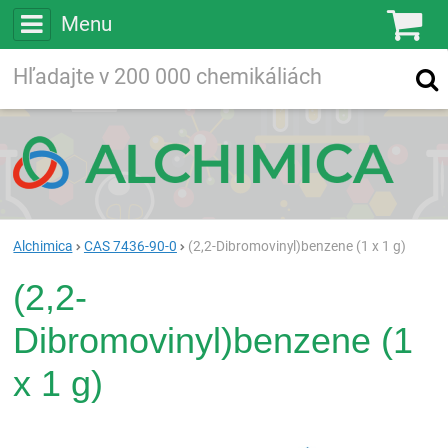
Menu
Ko
Vyhľadávajte
Vyhľadávanie
vo viac ako
200 000
chemických látkach
Hľadaj
Alchimica
CAS 7436-90-0
(2,2-Dibromovinyl)benzene (1 x 1 g)
(2,2-
Dibromovinyl)benzene (1
x 1 g)
Rea