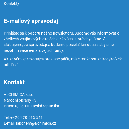
Kontakty
E-mailový spravodaj
Prihláste sa k odberu nášho newsletteru.
Budeme vás informovať o
všetkých zaujímavých akciách a zľavách, ktoré chystáme. A
sľubujeme, že spravodajca budeme posielať len občas, aby sme
nezahltili vaše e-mailovej schránky.
Ak sa vám spravodajca prestane páčiť, máte možnosť sa kedykoľvek
odhlásiť.
Kontakt
ALCHIMICA s.r.o.
Národní obrany 45
Praha 6
,
16000
Česká republika
Tel:
+420 220 515 541
E-mail:
labchem@alchimica.cz