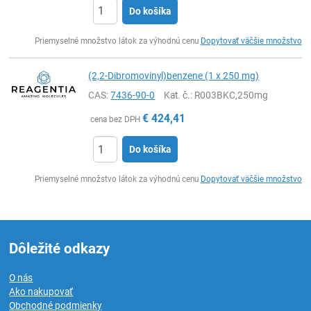
Do košíka
Ks
Priemyselné množstvo látok za výhodnú cenu
Dopytovať väčšie množstvo
(2,2-Dibromovinyl)benzene (1 x 250 mg)
CAS:
7436-90-0
Kat. č.
: R003BKC,250mg
€
424,41
cena bez DPH
Do košíka
Ks
Priemyselné množstvo látok za výhodnú cenu
Dopytovať väčšie množstvo
Dôležité odkazy
O nás
Ako nakupovať
Obchodné podmienky