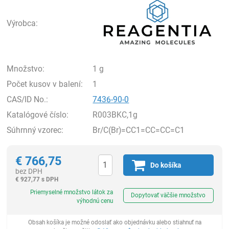
Výrobca:
Množstvo:
1 g
Počet kusov v balení:
1
CAS/ID No.:
7436-90-0
Katalógové číslo:
R003BKC,1g
Súhrnný vzorec:
Br/C(Br)=CC1=CC=CC=C1
€
766,75
Do košíka
bez DPH
€
927,77 s DPH
Ks
Priemyselné množstvo látok za
Dopytovať väčšie množstvo
výhodnú cenu
Obsah košíka je možné odoslať ako objednávku alebo stiahnuť na