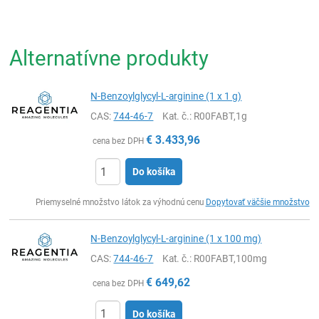
Alternatívne produkty
N-Benzoylglycyl-L-arginine (1 x 1 g)
CAS:
744-46-7
Kat. č.
: R00FABT,1g
€
3.433,96
cena bez DPH
Do košíka
Ks
Priemyselné množstvo látok za výhodnú cenu
Dopytovať väčšie množstvo
N-Benzoylglycyl-L-arginine (1 x 100 mg)
CAS:
744-46-7
Kat. č.
: R00FABT,100mg
€
649,62
cena bez DPH
Do košíka