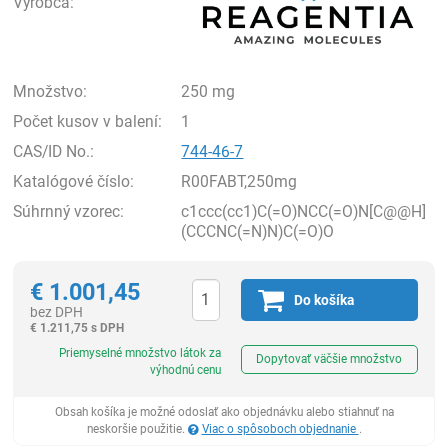
Výrobca:
Množstvo:
250 mg
Počet kusov v balení:
1
CAS/ID No.:
744-46-7
Katalógové číslo:
R00FABT,250mg
Súhrnný vzorec:
c1ccc(cc1)C(=O)NCC(=O)N[C@@H]
(CCCNC(=N)N)C(=O)O
€
1.001,45
Do košíka
bez DPH
€
1.211,75 s DPH
Ks
Priemyselné množstvo látok za
Dopytovať väčšie množstvo
výhodnú cenu
Obsah košíka je možné odoslať ako objednávku alebo stiahnuť na
neskoršie použitie.
Viac o spôsoboch objednanie
.