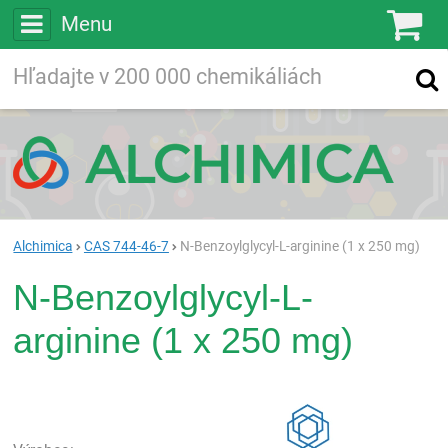
Menu
Ko
Vyhľadávajte
Vyhľadávanie
vo viac ako
200 000
chemických látkach
Hľadaj
Alchimica
CAS 744-46-7
N-Benzoylglycyl-L-arginine (1 x 250 mg)
N-Benzoylglycyl-L-
arginine (1 x 250 mg)
Rea