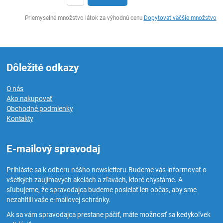
Ks
Priemyselné množstvo látok za výhodnú cenu
Dopytovať väčšie množstvo
Dôležité odkazy
O nás
Ako nakupovať
Obchodné podmienky
Kontakty
E-mailový spravodaj
Prihláste sa k odberu nášho newsletteru.
Budeme vás informovať o
všetkých zaujímavých akciách a zľavách, ktoré chystáme. A
sľubujeme, že spravodajca budeme posielať len občas, aby sme
nezahltili vaše e-mailovej schránky.
Ak sa vám spravodajca prestane páčiť, máte možnosť sa kedykoľvek