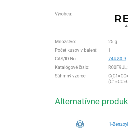
Výrobca:
Množstvo:
25 g
Počet kusov v balení:
1
CAS/ID No.:
744-80-9
Katalógové číslo:
R00F9UL,
Súhrnný vzorec:
C(C1=CC=
(C1=CC=
Alternatívne produk
1-Benzoyl