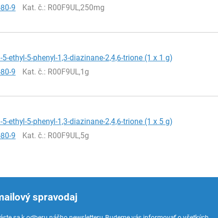
-80-9
Kat. č.
: R00F9UL,250mg
5-ethyl-5-phenyl-1,3-diazinane-2,4,6-trione (1 x 1 g)
-80-9
Kat. č.
: R00F9UL,1g
5-ethyl-5-phenyl-1,3-diazinane-2,4,6-trione (1 x 5 g)
-80-9
Kat. č.
: R00F9UL,5g
mailový spravodaj
láste sa k odberu nášho newsletteru.
Budeme vás informovať o všetkých