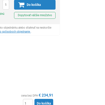
Do košíka
Ks
odnú
Dopytovať väčšie množstvo
ko objednávku alebo stiahnuť na neskoršie
 o spôsoboch objednanie
.
€
234,91
cena bez DPH
Do košíka