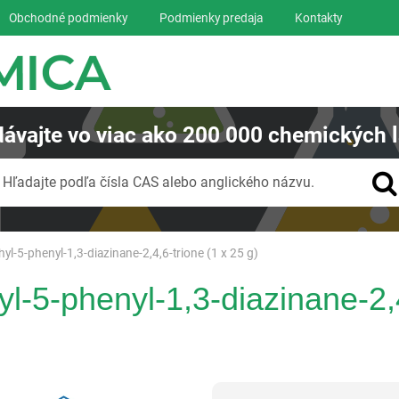
Obchodné podmienky
Podmienky predaja
Kontakty
ávajte
vo viac ako
200 000
chemických l
Vyhľadávanie
Hľadajte podľa čísla CAS alebo anglického názvu.
yl-5-phenyl-1,3-diazinane-2,4,6-trione (1 x 25 g)
l-5-phenyl-1,3-diazinane-2,4
Reagentia