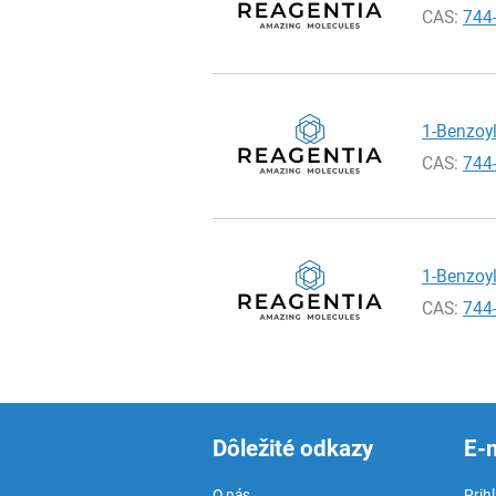
CAS:
744
1-Benzoyl-
CAS:
744
1-Benzoyl-
CAS:
744
Dôležité odkazy
E-
O nás
Prih