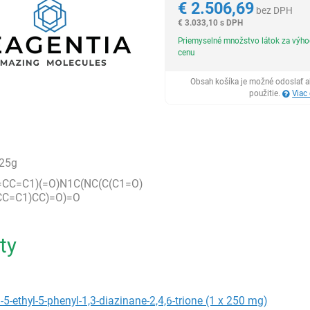
€
2.506,69
bez DPH
€
3.033,10 s DPH
Priemyselné množstvo látok za výh
cenu
Obsah košíka je možné odoslať a
použitie.
Viac
25g
CC=C1)(=O)N1C(NC(C(C1=O)
CC=C1)CC)=O)=O
ty
-5-ethyl-5-phenyl-1,3-diazinane-2,4,6-trione (1 x 250 mg)