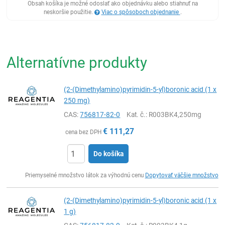
Obsah košíka je možné odoslať ako objednávku alebo stiahnuť na
neskoršie použitie.
Viac o spôsoboch objednanie
.
Alternatívne produkty
(2-(Dimethylamino)pyrimidin-5-yl)boronic acid (1 x
250 mg)
CAS:
756817-82-0
Kat. č.
: R003BK4,250mg
€
111,27
cena bez DPH
Do košíka
Ks
Priemyselné množstvo látok za výhodnú cenu
Dopytovať väčšie množstvo
(2-(Dimethylamino)pyrimidin-5-yl)boronic acid (1 x
1 g)