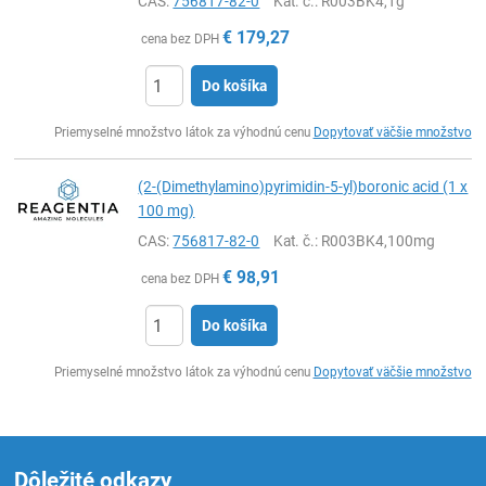
CAS:
756817-82-0
Kat. č.
: R003BK4,1g
€
179,27
cena bez DPH
Do košíka
Ks
Priemyselné množstvo látok za výhodnú cenu
Dopytovať väčšie množstvo
(2-(Dimethylamino)pyrimidin-5-yl)boronic acid (1 x
100 mg)
CAS:
756817-82-0
Kat. č.
: R003BK4,100mg
€
98,91
cena bez DPH
Do košíka
Ks
Priemyselné množstvo látok za výhodnú cenu
Dopytovať väčšie množstvo
Dôležité odkazy