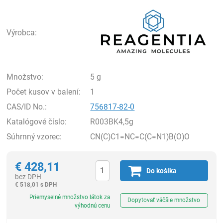
Rea
Výrobca:
Množstvo:
5 g
Počet kusov v balení:
1
CAS/ID No.:
756817-82-0
Katalógové číslo:
R003BK4,5g
Súhrnný vzorec:
CN(C)C1=NC=C(C=N1)B(O)O
€
428,11
Do košíka
bez DPH
€
518,01 s DPH
Ks
Priemyselné množstvo látok za
Dopytovať väčšie množstvo
výhodnú cenu