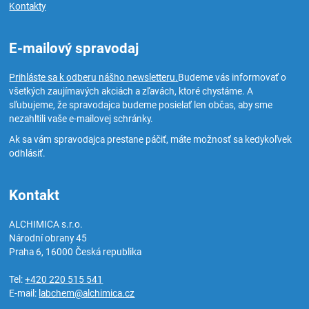
Kontakty
E-mailový spravodaj
Prihláste sa k odberu nášho newsletteru.
Budeme vás informovať o
všetkých zaujímavých akciách a zľavách, ktoré chystáme. A
sľubujeme, že spravodajca budeme posielať len občas, aby sme
nezahltili vaše e-mailovej schránky.
Ak sa vám spravodajca prestane páčiť, máte možnosť sa kedykoľvek
odhlásiť.
Kontakt
ALCHIMICA s.r.o.
Národní obrany 45
Praha 6
,
16000
Česká republika
Tel:
+420 220 515 541
E-mail:
labchem@alchimica.cz