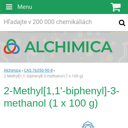
Menu
Ko
Vyhľadávajte
Vyhľadávanie
vo viac ako
200 000
chemických látkach
Hľadaj
Alchimica
CAS 76350-90-8
2-Methyl[1,1'-biphenyl]-3-methanol (1 x 100 g)
2-Methyl[1,1'-biphenyl]-3-
methanol (1 x 100 g)
Rea