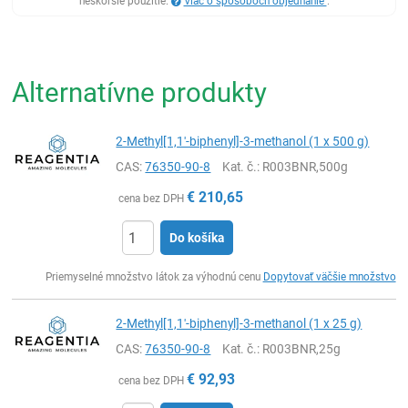
neskoršie použitie.
Viac o spôsoboch objednanie
.
Alternatívne produkty
2-Methyl[1,1'-biphenyl]-3-methanol (1 x 500 g)
CAS:
76350-90-8
Kat. č.
: R003BNR,500g
€
210,65
cena bez DPH
Do košíka
Ks
Priemyselné množstvo látok za výhodnú cenu
Dopytovať väčšie množstvo
2-Methyl[1,1'-biphenyl]-3-methanol (1 x 25 g)
CAS:
76350-90-8
Kat. č.
: R003BNR,25g
€
92,93
cena bez DPH