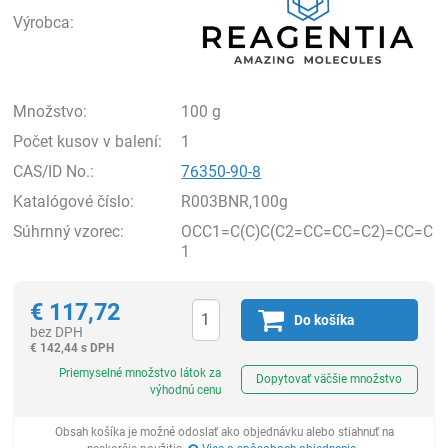
Výrobca:
Množstvo:
100 g
Počet kusov v balení:
1
CAS/ID No.:
76350-90-8
Katalógové číslo:
R003BNR,100g
Súhrnný vzorec:
OCC1=C(C)C(C2=CC=CC=C2)=CC=C
1
€
117,72
Do košíka
bez DPH
€
142,44 s DPH
Ks
Priemyselné množstvo látok za
Dopytovať väčšie množstvo
výhodnú cenu
Obsah košíka je možné odoslať ako objednávku alebo stiahnuť na