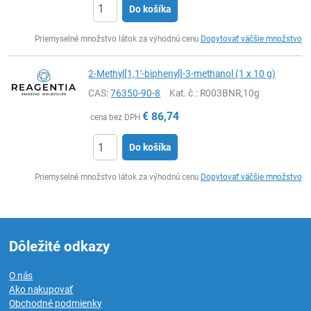
Do košíka
Ks
Priemyselné množstvo látok za výhodnú cenu
Dopytovať väčšie množstvo
2-Methyl[1,1'-biphenyl]-3-methanol (1 x 10 g)
CAS:
76350-90-8
Kat. č.
: R003BNR,10g
€
86,74
cena bez DPH
Do košíka
Ks
Priemyselné množstvo látok za výhodnú cenu
Dopytovať väčšie množstvo
Dôležité odkazy
O nás
Ako nakupovať
Obchodné podmienky