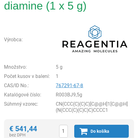
diamine (1 x 5 g)
Rea
Výrobca:
Množstvo:
5 g
Počet kusov v balení:
1
CAS/ID No.:
767291-67-8
Katalógové číslo:
R003BJ9,5g
Súhrnný vzorec:
CN(CCC(C)(C)C)[C@@H]1[C@@H]
(N(CCC(C)(C)C)C)CCCC1
€
541,44
Do košíka
bez DPH