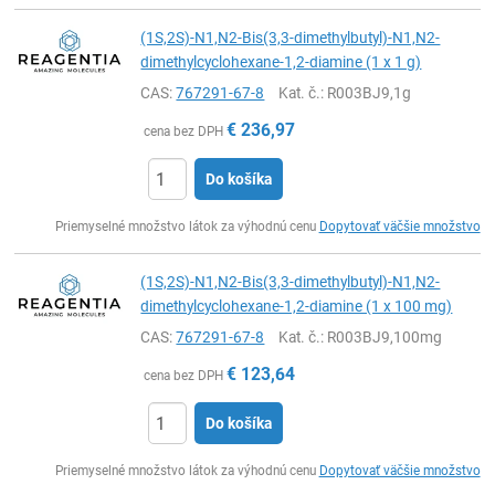
(1S,2S)-N1,N2-Bis(3,3-dimethylbutyl)-N1,N2-
dimethylcyclohexane-1,2-diamine (1 x 1 g)
CAS:
767291-67-8
Kat. č.
: R003BJ9,1g
€
236,97
cena bez DPH
Do košíka
Ks
Priemyselné množstvo látok za výhodnú cenu
Dopytovať väčšie množstvo
(1S,2S)-N1,N2-Bis(3,3-dimethylbutyl)-N1,N2-
dimethylcyclohexane-1,2-diamine (1 x 100 mg)
CAS:
767291-67-8
Kat. č.
: R003BJ9,100mg
€
123,64
cena bez DPH
Do košíka
Ks
Priemyselné množstvo látok za výhodnú cenu
Dopytovať väčšie množstvo