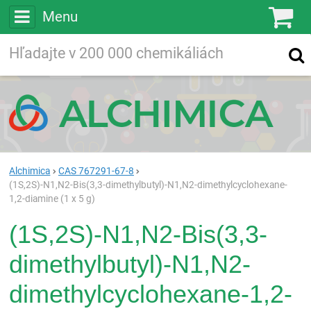
Menu
Ko
Vyhľadávajte
Vyhľadávanie
vo viac ako
200 000
chemických látkach
Hľadaj
Alchimica
CAS 767291-67-8
(1S,2S)-N1,N2-Bis(3,3-dimethylbutyl)-N1,N2-dimethylcyclohexane-
1,2-diamine (1 x 5 g)
(1S,2S)-N1,N2-Bis(3,3-
dimethylbutyl)-N1,N2-
dimethylcyclohexane-1,2-