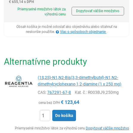
€
655,14 s DPH
Ks
Priemyselné množstvo látok za
Dopytovať väčšie množstvo
výhodnú cenu
Obsah košíka je možné odoslať ako objednávku alebo stiahnuť na
neskoršie použitie.
Viac o spôsoboch objednanie
.
Alternatívne produkty
(1S,2S)-N1,N2-Bis(3,3-dimethylbutyl)-N1,N2-
dimethylcyclohexane-1,2-diamine (1 x 250 mg)
CAS:
767291-67-8
Kat. č.
: R003BJ9,250mg
€
123,64
cena bez DPH
Do košíka
Ks
Priemyselné množstvo látok za výhodnú cenu
Dopytovať väčšie množstvo