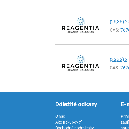
(2S,3S)-2,
CAS:
767
(2S,3S)-2
CAS:
767
Dôležité odkazy
E-
O nás
Prih
Ako nakupovať
zauj
Obchodné podmienky
spra