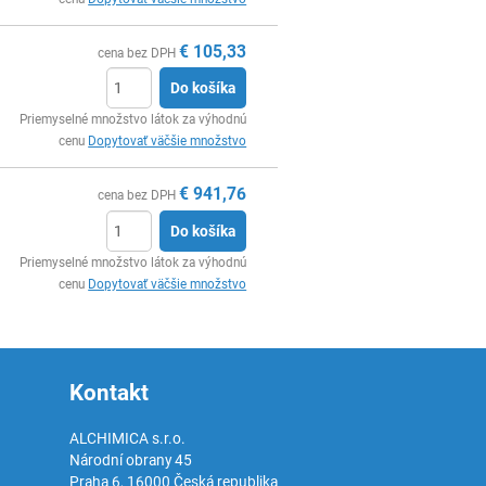
€
105,33
cena bez DPH
Do košíka
Ks
Priemyselné množstvo látok za výhodnú
cenu
Dopytovať väčšie množstvo
€
941,76
cena bez DPH
Do košíka
Ks
Priemyselné množstvo látok za výhodnú
cenu
Dopytovať väčšie množstvo
Kontakt
ALCHIMICA s.r.o.
Národní obrany 45
Praha 6
,
16000
Česká republika