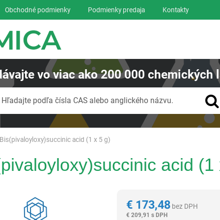
Obchodné podmienky
Podmienky predaja
Kontakty
ávajte
vo viac ako
200 000
chemických l
Vyhľadávanie
Hľadajte podľa čísla CAS alebo anglického názvu.
Bis(pivaloyloxy)succinic acid (1 x 5 g)
pivaloyloxy)succinic acid (1 
Reagentia
€
173,48
bez DPH
€
209,91 s DPH