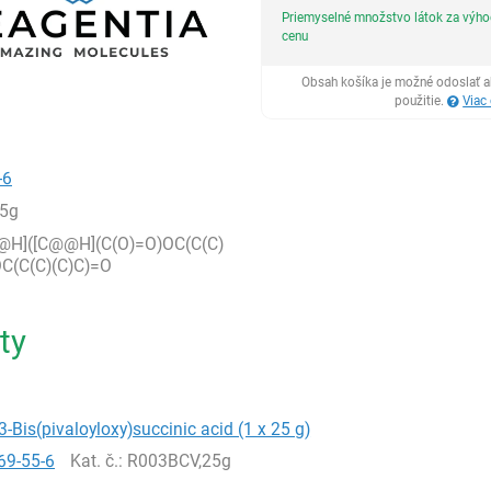
Priemyselné množstvo látok za výh
cenu
Obsah košíka je možné odoslať a
použitie.
Viac
-6
5g
@H]([C@@H](C(O)=O)OC(C(C)
OC(C(C)(C)C)=O
ty
,3-Bis(pivaloyloxy)succinic acid (1 x 25 g)
69-55-6
Kat. č.
: R003BCV,25g