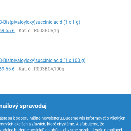
3-Bis(pivaloyloxy)succinic acid (1 x 1 g)
69-55-6
Kat. č.
: R003BCV,1g
,3-Bis(pivaloyloxy)succinic acid (1 x 100 g)
69-55-6
Kat. č.
: R003BCV,100g
mailový spravodaj
láste sa k odberu nášho newsletteru.
Budeme vás informovať o všetkých
ímavých akciách a zľavách, ktoré chystáme. A sľubujeme, že
vodajca budeme posielať len občas, aby sme nezahltili vaše e-mailovej