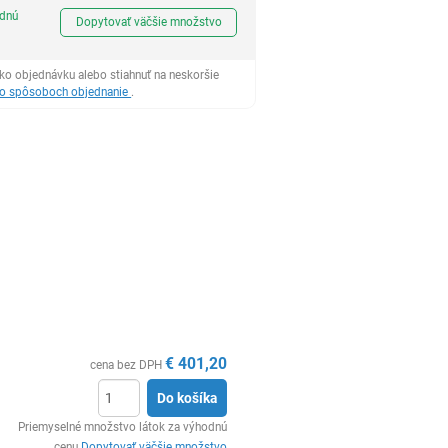
Ks
odnú
Dopytovať väčšie množstvo
ko objednávku alebo stiahnuť na neskoršie
 o spôsoboch objednanie
.
€
401,20
cena bez DPH
Do košíka
Ks
Priemyselné množstvo látok za výhodnú
cenu
Dopytovať väčšie množstvo