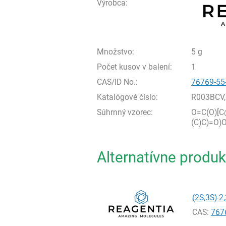
Výrobca:
Množstvo:
5 g
Počet kusov v balení:
1
CAS/ID No.:
76769-55
Katalógové číslo:
R003BCV,
Súhrnný vzorec:
O=C(O)[C
(C)C)=O)
Alternatívne produk
(2S,3S)-2
CAS:
767