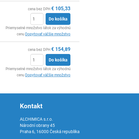
€
105,33
cena bez DPH
Do košíka
Ks
Priemyselné množstvo látok za výhodnú
cenu
Dopytovať väčšie množstvo
€
154,89
cena bez DPH
Do košíka
Ks
Priemyselné množstvo látok za výhodnú
cenu
Dopytovať väčšie množstvo
Kontakt
ALCHIMICA s.r.o.
Národní obrany 45
Praha 6
,
16000
Česká republika