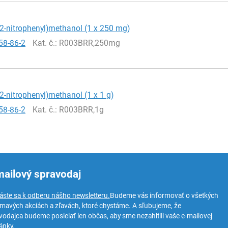
-2-nitrophenyl)methanol (1 x 250 mg)
58-86-2
Kat. č.
: R003BRR,250mg
-2-nitrophenyl)methanol (1 x 1 g)
58-86-2
Kat. č.
: R003BRR,1g
mailový spravodaj
láste sa k odberu nášho newsletteru.
Budeme vás informovať o všetkých
ímavých akciách a zľavách, ktoré chystáme. A sľubujeme, že
vodajca budeme posielať len občas, aby sme nezahltili vaše e-mailovej
ánky.