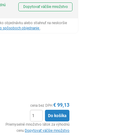
Ks
odnú
Dopytovať väčšie množstvo
ko objednávku alebo stiahnuť na neskoršie
 o spôsoboch objednanie
.
€
99,13
cena bez DPH
Do košíka
Ks
Priemyselné množstvo látok za výhodnú
cenu
Dopytovať väčšie množstvo