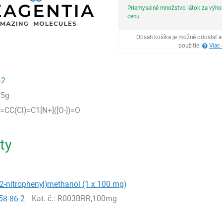
Priemyselné množstvo látok za výh
cenu
Obsah košíka je možné odoslať a
použitie.
Viac
-2
,5g
CC(Cl)=C1[N+]([O-])=O
ty
-2-nitrophenyl)methanol (1 x 100 mg)
58-86-2
Kat. č.
: R003BRR,100mg