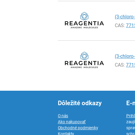
(3-chloro
CAS:
771
(3-chloro
CAS:
771
Dôležité odkazy
E-
O nás
Prih
Ako nakupovať
zauj
Obchodné podmienky
spra
Kontakty
schr