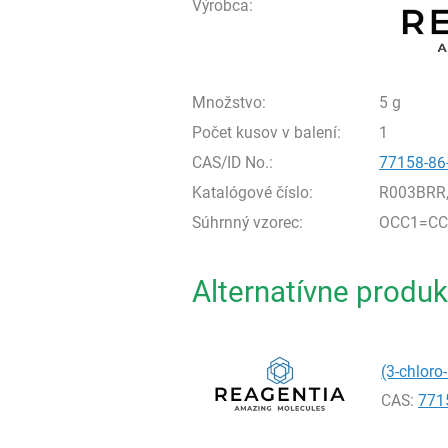
Výrobca:
Množstvo:
5 g
Počet kusov v balení:
1
CAS/ID No.:
77158-86
Katalógové číslo:
R003BRR
Súhrnný vzorec:
OCC1=CC=
Alternatívne produk
(3-chloro
CAS:
771