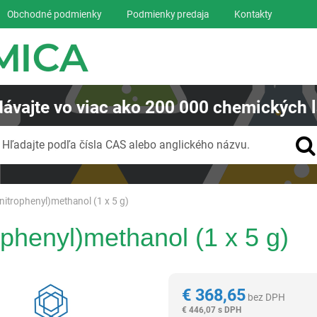
Obchodné podmienky
Podmienky predaja
Kontakty
ávajte
vo viac ako
200 000
chemických l
Vyhľadávanie
Hľadajte podľa čísla CAS alebo anglického názvu.
nitrophenyl)methanol (1 x 5 g)
ophenyl)methanol (1 x 5 g)
Reagentia
€
368,65
bez DPH
€
446,07 s DPH