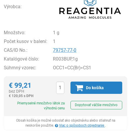
Výrobca:
Množstvo:
1 g
Počet kusov v balení:
1
CAS/ID No.:
79757-77-0
Katalógové číslo:
R003BUP,1g
Súhrnný vzorec:
OCC1=CC(Br)=CS1
€
99,21
Do košíka
bez DPH
€
120,05 s DPH
Ks
Priemyselné množstvo látok za
Dopytovať väčšie množstvo
výhodnú cenu
Obsah košíka je možné odoslať ako objednávku alebo stiahnuť na
neskoršie použitie.
Viac o spôsoboch objednanie
.