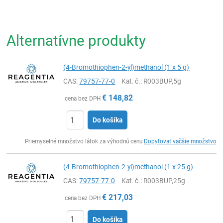
Alternatívne produkty
(4-Bromothiophen-2-yl)methanol (1 x 5 g)
CAS:
79757-77-0
Kat. č.
: R003BUP,5g
€
148,82
cena bez DPH
Do košíka
Ks
Priemyselné množstvo látok za výhodnú cenu
Dopytovať väčšie množstvo
(4-Bromothiophen-2-yl)methanol (1 x 25 g)
CAS:
79757-77-0
Kat. č.
: R003BUP,25g
€
217,03
cena bez DPH
Do košíka