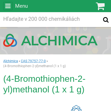
Menu
Ko
Vyhľadávajte
Vyhľadávanie
vo viac ako
200 000
chemických látkach
Hľadaj
Alchimica
CAS 79757-77-0
(4-Bromothiophen-2-yl)methanol (1 x 1 g)
(4-Bromothiophen-2-
yl)methanol (1 x 1 g)
Rea