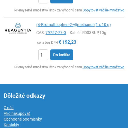
Ks
Priemyselné množstvo látok za výhodnú cenu
Dopytovať väčšie množstvo
(4-Bromothiophen-2-yl)methanol (1 x 10 g)
CAS:
79757-77-0
Kat. č.
: R003BUP,10g
€
192,23
cena bez DPH
Do košíka
Ks
Priemyselné množstvo látok za výhodnú cenu
Dopytovať väčšie množstvo
Dôležité odkazy
O nás
Ako nakupovať
Obchodné podmienky
Kontakty