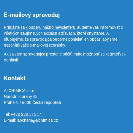
E-mailový spravodaj
Prihláste sa k odberu nášho newsletteru.
Budeme vás informovať o
všetkých zaujímavých akciách a zľavách, ktoré chystáme. A
sľubujeme, že spravodajca budeme posielať len občas, aby sme
nezahltili vaše e-mailovej schránky.
Ak sa vám spravodajca prestane páčiť, máte možnosť sa kedykoľvek
odhlásiť.
Kontakt
ALCHIMICA s.r.o.
Národní obrany 45
Praha 6
,
16000
Česká republika
Tel:
+420 220 515 541
E-mail:
labchem@alchimica.cz