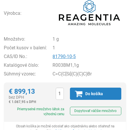
Výrobca:
Množstvo:
1 g
Počet kusov v balení:
1
CAS/ID No.:
81790-10-5
Katalógové číslo:
R003BM1,1g
Súhrnný vzorec:
C=C(C[Si](C)(C)C)Br
€
899,13
Do košíka
bez DPH
€
1.087,95 s DPH
Ks
Priemyselné množstvo látok za
Dopytovať väčšie množstvo
výhodnú cenu
Obsah košíka je možné odoslať ako objednávku alebo stiahnuť na