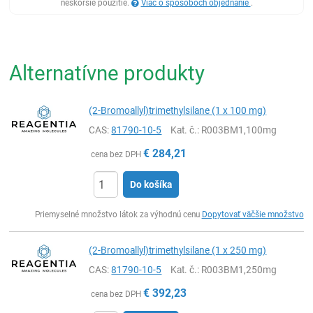
neskoršie použitie.
Viac o spôsoboch objednanie
.
Alternatívne produkty
(2-Bromoallyl)trimethylsilane (1 x 100 mg)
CAS:
81790-10-5
Kat. č.
: R003BM1,100mg
€
284,21
cena bez DPH
Do košíka
Ks
Priemyselné množstvo látok za výhodnú cenu
Dopytovať väčšie množstvo
(2-Bromoallyl)trimethylsilane (1 x 250 mg)
CAS:
81790-10-5
Kat. č.
: R003BM1,250mg
€
392,23
cena bez DPH