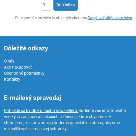
Do košíka
Ks
Priemyselné množstvo látok za výhodnú cenu
Dopytovať väčšie množstvo
Dôležité odkazy
O nás
Ako nakupovať
Obchodné podmienky
Kontakty
E-mailový spravodaj
Prihláste sa k odberu nášho newsletteru.
Budeme vás informovať o
všetkých zaujímavých akciách a zľavách, ktoré chystáme. A
sľubujeme, že spravodajca budeme posielať len občas, aby sme
nezahltili vaše e-mailovej schránky.