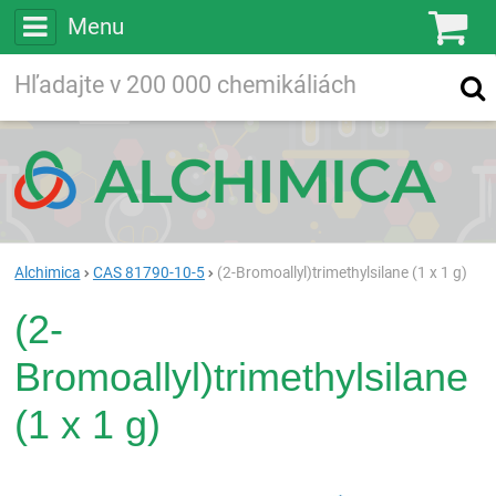
Menu
Ko
Vyhľadávajte
Vyhľadávanie
vo viac ako
200 000
chemických látkach
Hľadaj
Alchimica
CAS 81790-10-5
(2-Bromoallyl)trimethylsilane (1 x 1 g)
(2-
Bromoallyl)trimethylsilane
(1 x 1 g)
Rea