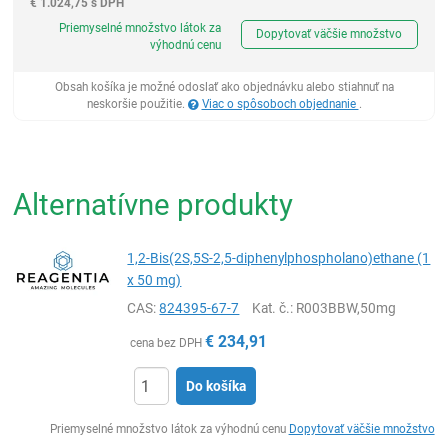
€
1.024,75 s DPH
Ks
Priemyselné množstvo látok za
Dopytovať väčšie množstvo
výhodnú cenu
Obsah košíka je možné odoslať ako objednávku alebo stiahnuť na
neskoršie použitie.
Viac o spôsoboch objednanie
.
Alternatívne produkty
1,2-Bis(2S,5S-2,5-diphenylphospholano)ethane (1
x 50 mg)
CAS:
824395-67-7
Kat. č.
: R003BBW,50mg
€
234,91
cena bez DPH
Do košíka
Ks
Priemyselné množstvo látok za výhodnú cenu
Dopytovať väčšie množstvo