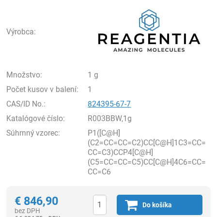
Rea
Výrobca:
Množstvo:
1 g
Počet kusov v balení:
1
CAS/ID No.:
824395-67-7
Katalógové číslo:
R003BBW,1g
Súhrnný vzorec:
P1([C@H]
(C2=CC=CC=C2)CC[C@H]1C3=CC=
CC=C3)CCP4[C@H]
(C5=CC=CC=C5)CC[C@H]4C6=CC=
CC=C6
€
846,90
Do košíka
bez DPH