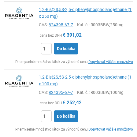
1,2-Bis(2S,5S-2,5-diphenylphospholano)ethane (1
x 250 mg)
CAS:
824395-67-7
Kat. č.
: R003BBW,250mg
€
391,02
cena bez DPH
Do košíka
Ks
Priemyselné množstvo látok za výhodnú cenu
Dopytovať väčšie množstvo
1,2-Bis(2S,5S-2,5-diphenylphospholano)ethane (1
x 100 mg)
CAS:
824395-67-7
Kat. č.
: R003BBW,100mg
€
252,42
cena bez DPH
Do košíka
Ks
Priemyselné množstvo látok za výhodnú cenu
Dopytovať väčšie množstvo