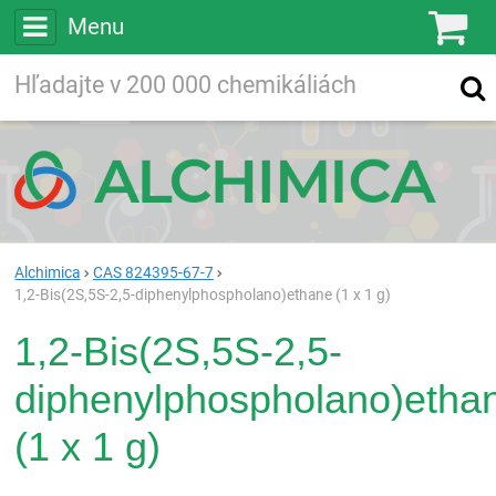
Menu
Ko
Vyhľadávajte
Vyhľadávanie
vo viac ako
200 000
chemických látkach
Hľadaj
Alchimica
CAS 824395-67-7
1,2-Bis(2S,5S-2,5-diphenylphospholano)ethane (1 x 1 g)
1,2-Bis(2S,5S-2,5-
diphenylphospholano)etha
(1 x 1 g)