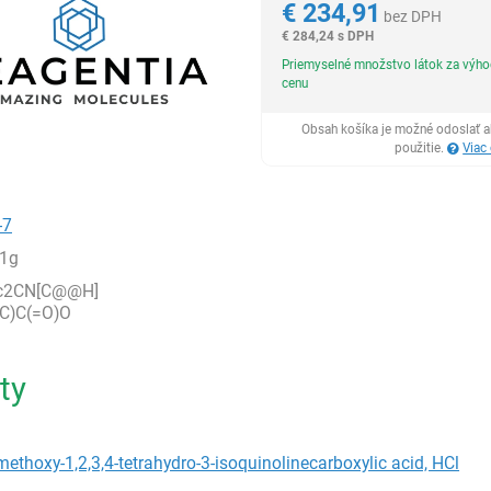
€
234,91
bez DPH
€
284,24 s DPH
Priemyselné množstvo látok za výh
cenu
Obsah košíka je možné odoslať a
použitie.
Viac
-7
1g
cc2CN[C@@H]
C)C(=O)O
ty
imethoxy-1,2,3,4-tetrahydro-3-isoquinolinecarboxylic acid, HCl