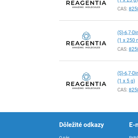
CAS:
825
(S)-6,7-D
(1 x 250 
CAS:
825
(S)-6,7-D
(1 x 5 g)
CAS:
825
Dôležité odkazy
E-
O nás
Prih