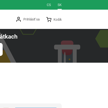
Jazyková verzia
CS
SK
Prihlásiť sa
Košík
átkach