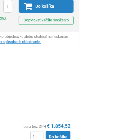
Do košíka
Ks
odnú
Dopytovať väčšie množstvo
ko objednávku alebo stiahnuť na neskoršie
 o spôsoboch objednanie
.
€
1.854,52
cena bez DPH
Do košíka