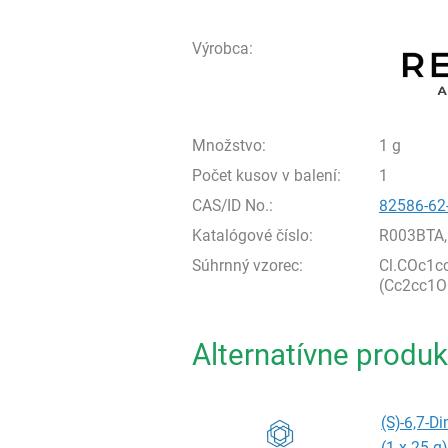
Výrobca:
Množstvo:
1 g
Počet kusov v balení:
1
CAS/ID No.:
82586-62
Katalógové číslo:
R003BTA,
Súhrnný vzorec:
Cl.COc1
(Cc2cc1O
Alternatívne produk
(S)-6,7-D
(1 x 25 g)