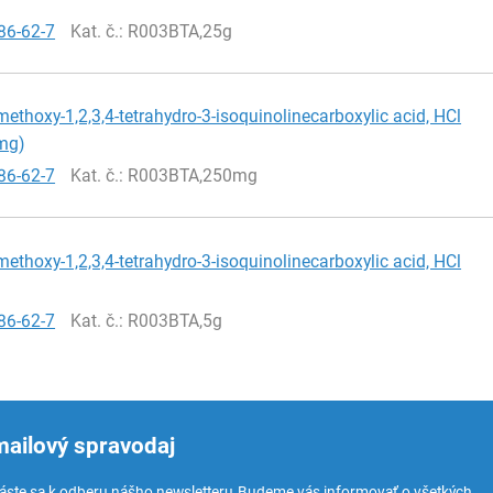
86-62-7
Kat. č.
: R003BTA,25g
imethoxy-1,2,3,4-tetrahydro-3-isoquinolinecarboxylic acid, HCl
mg)
86-62-7
Kat. č.
: R003BTA,250mg
imethoxy-1,2,3,4-tetrahydro-3-isoquinolinecarboxylic acid, HCl
86-62-7
Kat. č.
: R003BTA,5g
mailový spravodaj
láste sa k odberu nášho newsletteru.
Budeme vás informovať o všetkých