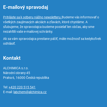
E-mailový spravodaj
Prihláste sa k odberu nášho newsletteru.
Budeme vás informovať o
všetkých zaujímavých akciách a zľavách, ktoré chystáme. A
sľubujeme, že spravodajca budeme posielať len občas, aby sme
nezahltili vaše e-mailovej schránky.
Ak sa vám spravodajca prestane páčiť, máte možnosť sa kedykoľvek
odhlásiť.
Kontakt
ALCHIMICA s.r.o.
Národní obrany 45
Praha 6
,
16000
Česká republika
Tel:
+420 220 515 541
E-mail:
labchem@alchimica.cz