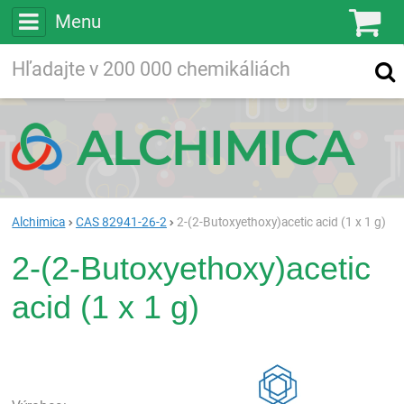
Menu
Ko
Vyhľadávajte
Vyhľadávanie
vo viac ako
200 000
chemických látkach
Hľadaj
Alchimica
CAS 82941-26-2
2-(2-Butoxyethoxy)acetic acid (1 x 1 g)
2-(2-Butoxyethoxy)acetic
acid (1 x 1 g)
Rea