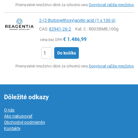
Ks
Priemyselné množstvo látok za výhodnú cenu
Dopytovať väčšie množstvo
2-(2-Butoxyethoxy)acetic acid (1 x 100 g)
CAS:
82941-26-2
Kat. č.
: R003BMB,100g
€
1.486,99
cena bez DPH
Do košíka
Ks
Priemyselné množstvo látok za výhodnú cenu
Dopytovať väčšie množstvo
Dôležité odkazy
O nás
Ako nakupovať
Obchodné podmienky
Kontakty