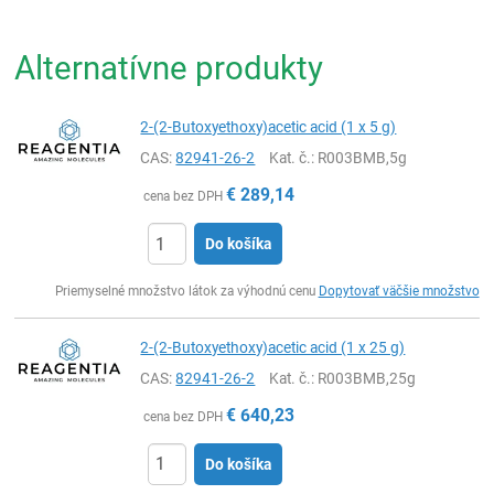
Alternatívne produkty
2-(2-Butoxyethoxy)acetic acid (1 x 5 g)
CAS:
82941-26-2
Kat. č.
: R003BMB,5g
€
289,14
cena bez DPH
Do košíka
Ks
Priemyselné množstvo látok za výhodnú cenu
Dopytovať väčšie množstvo
2-(2-Butoxyethoxy)acetic acid (1 x 25 g)
CAS:
82941-26-2
Kat. č.
: R003BMB,25g
€
640,23
cena bez DPH
Do košíka