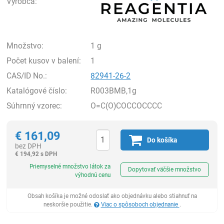
Výrobca:
Množstvo:
1 g
Počet kusov v balení:
1
CAS/ID No.:
82941-26-2
Katalógové číslo:
R003BMB,1g
Súhrnný vzorec:
O=C(O)COCCOCCCC
€
161,09
Do košíka
bez DPH
€
194,92 s DPH
Ks
Priemyselné množstvo látok za
Dopytovať väčšie množstvo
výhodnú cenu
Obsah košíka je možné odoslať ako objednávku alebo stiahnuť na
neskoršie použitie.
Viac o spôsoboch objednanie
.