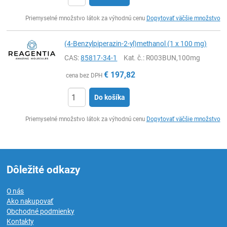
Ks
Priemyselné množstvo látok za výhodnú cenu
Dopytovať väčšie množstvo
(4-Benzylpiperazin-2-yl)methanol (1 x 100 mg)
CAS:
85817-34-1
Kat. č.
: R003BUN,100mg
€
197,82
cena bez DPH
Do košíka
Ks
Priemyselné množstvo látok za výhodnú cenu
Dopytovať väčšie množstvo
Dôležité odkazy
O nás
Ako nakupovať
Obchodné podmienky
Kontakty