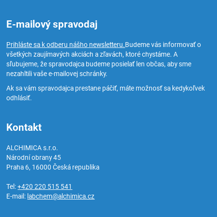
E-mailový spravodaj
Prihláste sa k odberu nášho newsletteru.
Budeme vás informovať o
všetkých zaujímavých akciách a zľavách, ktoré chystáme. A
sľubujeme, že spravodajca budeme posielať len občas, aby sme
nezahltili vaše e-mailovej schránky.
Ak sa vám spravodajca prestane páčiť, máte možnosť sa kedykoľvek
odhlásiť.
Kontakt
ALCHIMICA s.r.o.
Národní obrany 45
Praha 6
,
16000
Česká republika
Tel:
+420 220 515 541
E-mail:
labchem@alchimica.cz