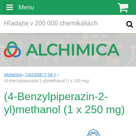
Menu
Ko
Vyhľadávajte
Vyhľadávanie
vo viac ako
200 000
chemických látkach
Hľadaj
Alchimica
CAS 85817-34-1
(4-Benzylpiperazin-2-yl)methanol (1 x 250 mg)
(4-Benzylpiperazin-2-
yl)methanol (1 x 250 mg)
Rea