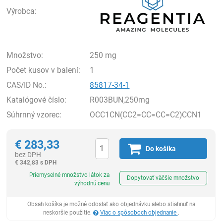
Výrobca:
Množstvo:
250 mg
Počet kusov v balení:
1
CAS/ID No.:
85817-34-1
Katalógové číslo:
R003BUN,250mg
Súhrnný vzorec:
OCC1CN(CC2=CC=CC=C2)CCN1
€
283,33
Do košíka
bez DPH
€
342,83 s DPH
Ks
Priemyselné množstvo látok za
Dopytovať väčšie množstvo
výhodnú cenu
Obsah košíka je možné odoslať ako objednávku alebo stiahnuť na
neskoršie použitie.
Viac o spôsoboch objednanie
.