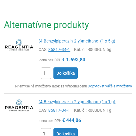
Alternatívne produkty
(4-Benzylpiperazin-2-yl)methanol (1 x 5 g)
CAS:
85817-34-1
Kat. č.
: R003BUN,5g
€
1.693,80
cena bez DPH
Do košíka
Ks
Priemyselné množstvo látok za výhodnú cenu
Dopytovať väčšie množstvo
(4-Benzylpiperazin-2-yl)methanol (1 x 1 g)
CAS:
85817-34-1
Kat. č.
: R003BUN,1g
€
444,06
cena bez DPH
Do košíka