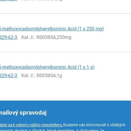
5-methoxycarbonylphenylboronic Acid (1 x 250 mg)
329-62-3
Kat. č.
: R003BSA,250mg
5-methoxycarbonylphenylboronic Acid (1 x 1 g)
329-62-3
Kat. č.
: R003BSA,1g
mailový spravodaj
láste sa k odberu nášho newsletteru.
Budeme vás informovať o všetkých
ímavých akciách a zľavách, ktoré chystáme. A sľubujeme, že