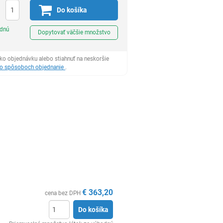
Do košíka
Ks
odnú
Dopytovať väčšie množstvo
ko objednávku alebo stiahnuť na neskoršie
 o spôsoboch objednanie
.
€
363,20
cena bez DPH
Do košíka