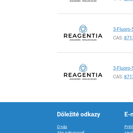
3-Fluoro-
CAS:
871
3-Fluoro-
CAS:
871
Dôležité odkazy
E-
O nás
Prih
Ako nakupovať
zauj