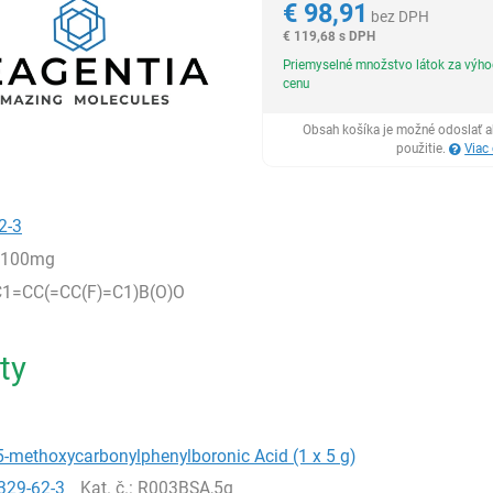
€
98,91
bez DPH
€
119,68 s DPH
Priemyselné množstvo látok za výh
cenu
Obsah košíka je možné odoslať a
použitie.
Viac
2-3
,100mg
1=CC(=CC(F)=C1)B(O)O
ty
5-methoxycarbonylphenylboronic Acid (1 x 5 g)
329-62-3
Kat. č.
: R003BSA,5g