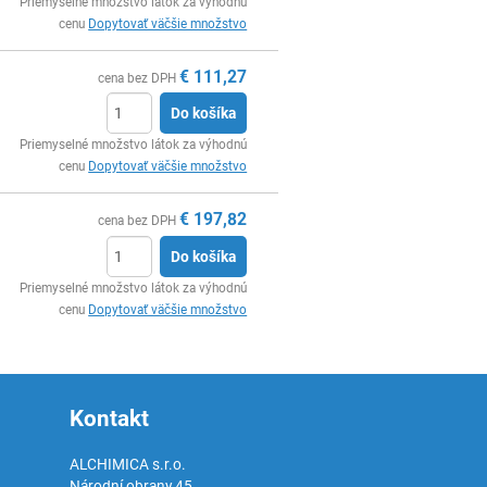
Ks
Priemyselné množstvo látok za výhodnú
cenu
Dopytovať väčšie množstvo
€
111,27
cena bez DPH
Do košíka
Ks
Priemyselné množstvo látok za výhodnú
cenu
Dopytovať väčšie množstvo
€
197,82
cena bez DPH
Do košíka
Ks
Priemyselné množstvo látok za výhodnú
cenu
Dopytovať väčšie množstvo
Kontakt
ALCHIMICA s.r.o.
Národní obrany 45