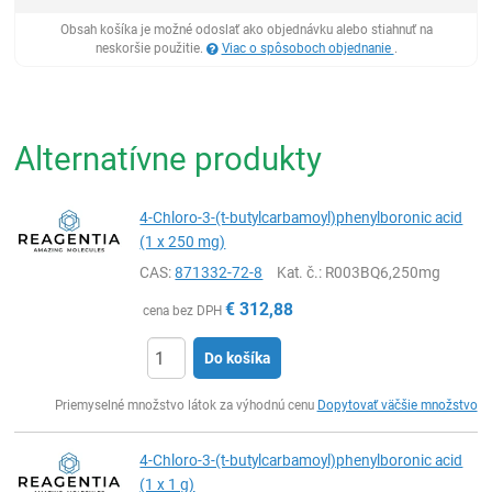
Obsah košíka je možné odoslať ako objednávku alebo stiahnuť na
neskoršie použitie.
Viac o spôsoboch objednanie
.
Alternatívne produkty
4-Chloro-3-(t-butylcarbamoyl)phenylboronic acid
(1 x 250 mg)
CAS:
871332-72-8
Kat. č.
: R003BQ6,250mg
€
312,88
cena bez DPH
Do košíka
Ks
Priemyselné množstvo látok za výhodnú cenu
Dopytovať väčšie množstvo
4-Chloro-3-(t-butylcarbamoyl)phenylboronic acid
(1 x 1 g)