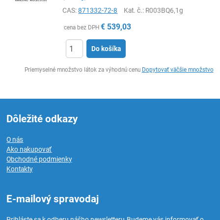
CAS:
871332-72-8
Kat. č.
: R003BQ6,1g
€
539,03
cena bez DPH
Do košíka
Ks
Priemyselné množstvo látok za výhodnú cenu
Dopytovať väčšie množstvo
Dôležité odkazy
O nás
Ako nakupovať
Obchodné podmienky
Kontakty
E-mailový spravodaj
Prihláste sa k odberu nášho newsletteru.
Budeme vás informovať o