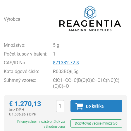
Rea
Výrobca:
Množstvo:
5 g
Počet kusov v balení:
1
CAS/ID No.:
871332-72-8
Katalógové číslo:
R003BQ6,5g
Súhrnný vzorec:
ClC1=CC=C(B(O)O)C=C1C(NC(C)
(C)C)=O
€
1.270,13
Do košíka
bez DPH
€
1.536,86 s DPH
Ks
Priemyselné množstvo látok za
Dopytovať väčšie množstvo
výhodnú cenu