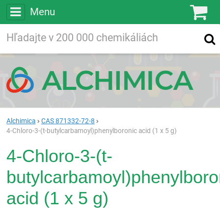
Menu
Ko
Vyhľadávajte
Vyhľadávanie
vo viac ako
200 000
chemických látkach
Hľadaj
Alchimica
CAS 871332-72-8
4-Chloro-3-(t-butylcarbamoyl)phenylboronic acid (1 x 5 g)
4-Chloro-3-(t-
butylcarbamoyl)phenylboro
acid (1 x 5 g)