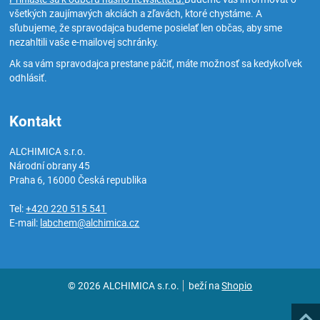
všetkých zaujímavých akciách a zľavách, ktoré chystáme. A
sľubujeme, že spravodajca budeme posielať len občas, aby sme
nezahltili vaše e-mailovej schránky.
Ak sa vám spravodajca prestane páčiť, máte možnosť sa kedykoľvek
odhlásiť.
Kontakt
ALCHIMICA s.r.o.
Národní obrany 45
Praha 6
,
16000
Česká republika
Tel:
+420 220 515 541
E-mail:
labchem@alchimica.cz
© 2026 ALCHIMICA s.r.o.
beží na
Shopio
Hore