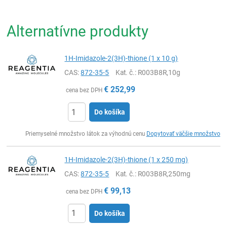
Alternatívne produkty
1H-Imidazole-2(3H)-thione (1 x 10 g)
CAS:
872-35-5
Kat. č.
: R003B8R,10g
€
252,99
cena bez DPH
Do košíka
Ks
Priemyselné množstvo látok za výhodnú cenu
Dopytovať väčšie množstvo
1H-Imidazole-2(3H)-thione (1 x 250 mg)
CAS:
872-35-5
Kat. č.
: R003B8R,250mg
€
99,13
cena bez DPH
Do košíka