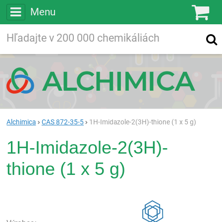
Menu
Ko
Vyhľadávajte
Vyhľadávanie
vo viac ako
200 000
chemických látkach
Hľadaj
Alchimica
CAS 872-35-5
1H-Imidazole-2(3H)-thione (1 x 5 g)
1H-Imidazole-2(3H)-
thione (1 x 5 g)
Rea