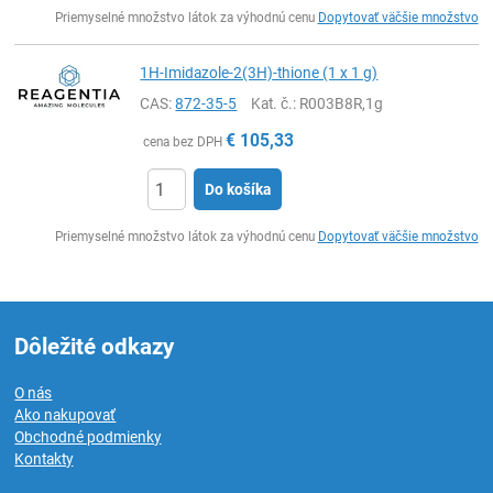
Ks
Priemyselné množstvo látok za výhodnú cenu
Dopytovať väčšie množstvo
1H-Imidazole-2(3H)-thione (1 x 1 g)
CAS:
872-35-5
Kat. č.
: R003B8R,1g
€
105,33
cena bez DPH
Do košíka
Ks
Priemyselné množstvo látok za výhodnú cenu
Dopytovať väčšie množstvo
Dôležité odkazy
O nás
Ako nakupovať
Obchodné podmienky
Kontakty