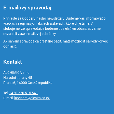
E-mailový spravodaj
Prihláste sa k odberu nášho newsletteru.
Budeme vás informovať o
všetkých zaujímavých akciách a zľavách, ktoré chystáme. A
sľubujeme, že spravodajca budeme posielať len občas, aby sme
nezahltili vaše e-mailovej schránky.
Ak sa vám spravodajca prestane páčiť, máte možnosť sa kedykoľvek
odhlásiť.
Kontakt
ALCHIMICA s.r.o.
Národní obrany 45
Praha 6
,
16000
Česká republika
Tel:
+420 220 515 541
E-mail:
labchem@alchimica.cz