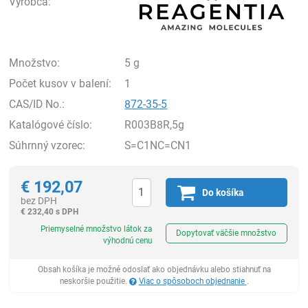
Výrobca:
Množstvo:
5 g
Počet kusov v balení:
1
CAS/ID No.:
872-35-5
Katalógové číslo:
R003B8R,5g
Súhrnný vzorec:
S=C1NC=CN1
€
192,07
Do košíka
bez DPH
€
232,40 s DPH
Ks
Priemyselné množstvo látok za
Dopytovať väčšie množstvo
výhodnú cenu
Obsah košíka je možné odoslať ako objednávku alebo stiahnuť na
neskoršie použitie.
Viac o spôsoboch objednanie
.