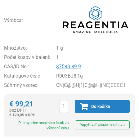
Rea
Výrobca:
Množstvo:
1 g
Počet kusov v balení:
1
CAS/ID No.:
87583-89-9
Katalógové číslo:
R003BJ8,1g
Súhrnný vzorec:
CN[C@@H]1[C@@H](NC)CCCC1
€
99,21
Do košíka
bez DPH
€
120,05 s DPH
Ks
Priemyselné množstvo látok za
Dopytovať väčšie množstvo
výhodnú cenu