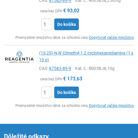
CAS:
87583-89-9
Kat. č.
: R003BJ8,250mg
€
93,02
cena bez DPH
Do košíka
Ks
Priemyselné množstvo látok za výhodnú cenu
Dopytovať väčšie množstvo
(1S,2S)-N,N'-Dimethyl-1,2-cyclohexanediamine (1 x
10 g)
CAS:
87583-89-9
Kat. č.
: R003BJ8,10g
€
173,63
cena bez DPH
Do košíka
Ks
Priemyselné množstvo látok za výhodnú cenu
Dopytovať väčšie množstvo
Dôležité odkazy