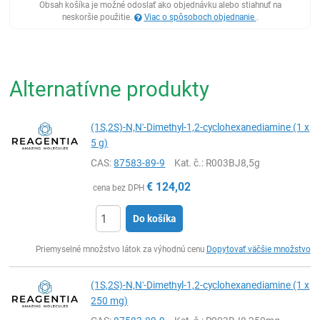
Obsah košíka je možné odoslať ako objednávku alebo stiahnuť na
neskoršie použitie.
Viac o spôsoboch objednanie
.
Alternatívne produkty
(1S,2S)-N,N'-Dimethyl-1,2-cyclohexanediamine (1 x
5 g)
CAS:
87583-89-9
Kat. č.
: R003BJ8,5g
€
124,02
cena bez DPH
Do košíka
Ks
Priemyselné množstvo látok za výhodnú cenu
Dopytovať väčšie množstvo
(1S,2S)-N,N'-Dimethyl-1,2-cyclohexanediamine (1 x
250 mg)