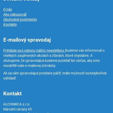
O nás
Ako nakupovať
Obchodné podmienky
Kontakty
E-mailový spravodaj
Prihláste sa k odberu nášho newsletteru.
Budeme vás informovať o
všetkých zaujímavých akciách a zľavách, ktoré chystáme. A
sľubujeme, že spravodajca budeme posielať len občas, aby sme
nezahltili vaše e-mailovej schránky.
Ak sa vám spravodajca prestane páčiť, máte možnosť sa kedykoľvek
odhlásiť.
Kontakt
ALCHIMICA s.r.o.
Národní obrany 45