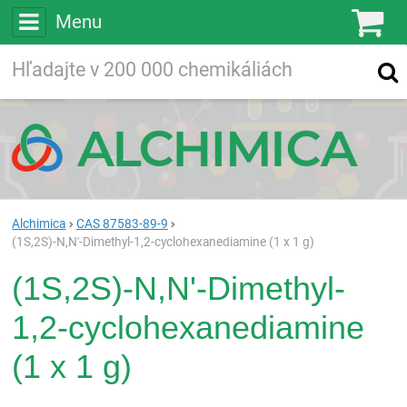
Menu
Ko
Vyhľadávajte
Vyhľadávanie
vo viac ako
200 000
chemických látkach
Hľadaj
Alchimica
CAS 87583-89-9
(1S,2S)-N,N'-Dimethyl-1,2-cyclohexanediamine (1 x 1 g)
(1S,2S)-N,N'-Dimethyl-
1,2-cyclohexanediamine
(1 x 1 g)