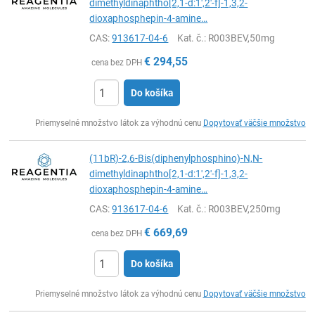
dimethyldinaphtho[2,1-d:1′,2′-f]-1,3,2-
dioxaphosphepin-4-amine…
CAS:
913617-04-6
Kat. č.
: R003BEV,50mg
€
294,55
cena bez DPH
Do košíka
Ks
Priemyselné množstvo látok za výhodnú cenu
Dopytovať väčšie množstvo
(11bR)-2,6-Bis(diphenylphosphino)-N,N-
dimethyldinaphtho[2,1-d:1′,2′-f]-1,3,2-
dioxaphosphepin-4-amine…
CAS:
913617-04-6
Kat. č.
: R003BEV,250mg
€
669,69
cena bez DPH
Do košíka
Ks
Priemyselné množstvo látok za výhodnú cenu
Dopytovať väčšie množstvo