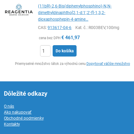
(11bR)-2,6-Bis(diphenylphosphino)-N,N-
dimethyldinaphtho[2,1-d:1′,2′-f]-1,3,2-
dioxaphosphepin-4-amine…
CAS:
913617-04-6
Kat. č.
: R003BEV,100mg
€
461,97
cena bez DPH
Do košíka
Ks
Priemyselné množstvo látok za výhodnú cenu
Dopytovať väčšie množstvo
Dôležité odkazy
O nás
Ako nakupovať
Obchodné podmienky
Kontakty