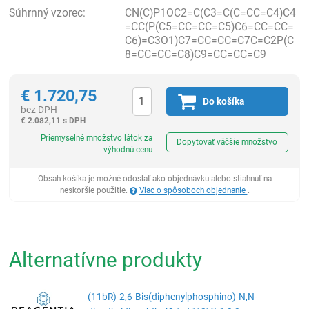
Súhrnný vzorec:
CN(C)P1OC2=C(C3=C(C=CC=C4)C4
=CC(P(C5=CC=CC=C5)C6=CC=CC=
C6)=C3O1)C7=CC=CC=C7C=C2P(C
8=CC=CC=C8)C9=CC=CC=C9
€
1.720,75
Do košíka
bez DPH
€
2.082,11 s DPH
Ks
Priemyselné množstvo látok za
Dopytovať väčšie množstvo
výhodnú cenu
Obsah košíka je možné odoslať ako objednávku alebo stiahnuť na
neskoršie použitie.
Viac o spôsoboch objednanie
.
Alternatívne produkty
(11bR)-2,6-Bis(diphenylphosphino)-N,N-