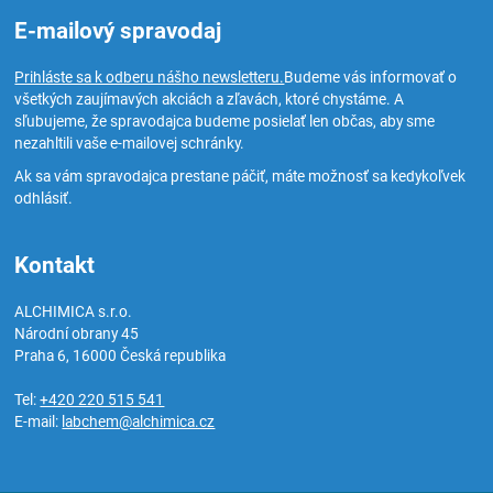
E-mailový spravodaj
Prihláste sa k odberu nášho newsletteru.
Budeme vás informovať o
všetkých zaujímavých akciách a zľavách, ktoré chystáme. A
sľubujeme, že spravodajca budeme posielať len občas, aby sme
nezahltili vaše e-mailovej schránky.
Ak sa vám spravodajca prestane páčiť, máte možnosť sa kedykoľvek
odhlásiť.
Kontakt
ALCHIMICA s.r.o.
Národní obrany 45
Praha 6
,
16000
Česká republika
Tel:
+420 220 515 541
E-mail:
labchem@alchimica.cz