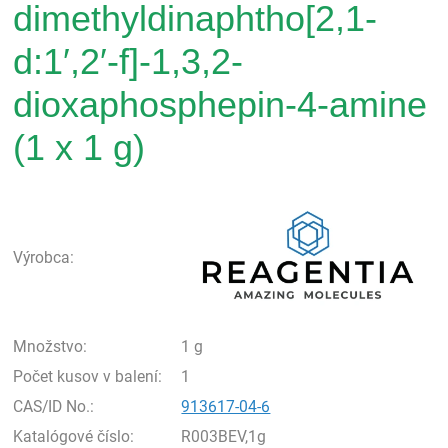
dimethyldinaphtho[2,1-
d:1′,2′-f]-1,3,2-
dioxaphosphepin-4-amine
(1 x 1 g)
Rea
Výrobca:
Množstvo:
1 g
Počet kusov v balení:
1
CAS/ID No.:
913617-04-6
Katalógové číslo:
R003BEV,1g