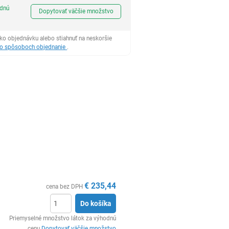
Ks
odnú
Dopytovať väčšie množstvo
ko objednávku alebo stiahnuť na neskoršie
 o spôsoboch objednanie
.
€
235,44
cena bez DPH
Do košíka
Ks
Priemyselné množstvo látok za výhodnú
cenu
Dopytovať väčšie množstvo