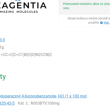
Priemyselné množstvo látok za výh
cenu
Obsah košíka je možné odoslať a
použitie.
Viac
3-5
1g
1=CC=C(C=C1)B(O)O)N2CCN(C
ty
lpiperazinyl 4-boronobenzamide, HCl (1 x 100 mg)
835-43-5
Kat. č.
: R003BTV,100mg