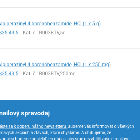
lpiperazinyl 4-boronobenzamide, HCl (1 x 5 g)
835-43-5
Kat. č.
: R003BTV,5g
lpiperazinyl 4-boronobenzamide, HCl (1 x 250 mg)
835-43-5
Kat. č.
: R003BTV,250mg
mailový spravodaj
láste sa k odberu nášho newsletteru.
Budeme vás informovať o všetkých
ímavých akciách a zľavách, ktoré chystáme. A sľubujeme, že
vodajca budeme posielať len občas, aby sme nezahltili vaše e-mailovej