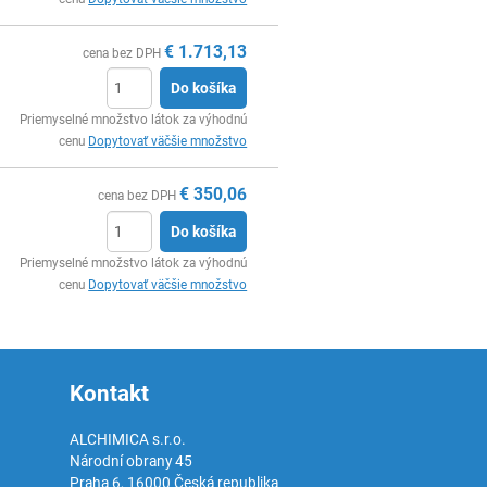
€
1.713,13
cena bez DPH
Do košíka
Ks
Priemyselné množstvo látok za výhodnú
cenu
Dopytovať väčšie množstvo
€
350,06
cena bez DPH
Do košíka
Ks
Priemyselné množstvo látok za výhodnú
cenu
Dopytovať väčšie množstvo
Kontakt
ALCHIMICA s.r.o.
Národní obrany 45
Praha 6
,
16000
Česká republika