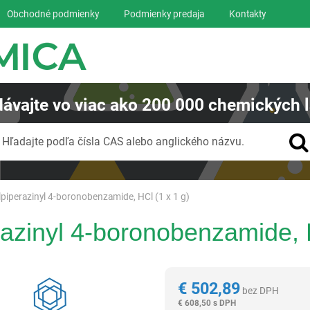
Obchodné podmienky
Podmienky predaja
Kontakty
ávajte
vo viac ako
200 000
chemických l
Vyhľadávanie
Hľadajte podľa čísla CAS alebo anglického názvu.
piperazinyl 4-boronobenzamide, HCl (1 x 1 g)
azinyl 4-boronobenzamide, H
Reagentia
€
502,89
bez DPH
€
608,50 s DPH