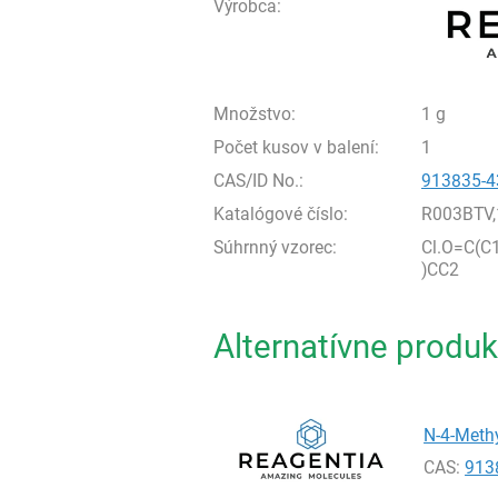
Výrobca:
Množstvo:
1 g
Počet kusov v balení:
1
CAS/ID No.:
913835-4
Katalógové číslo:
R003BTV,
Súhrnný vzorec:
Cl.O=C(C
)CC2
Alternatívne produk
N-4-Methy
CAS:
913