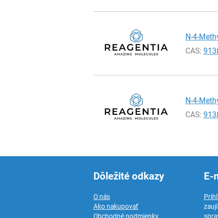
N-4-Methy
CAS:
913
N-4-Methy
CAS:
913
Dôležité odkazy
E-
O nás
Prih
Ako nakupovať
zauj
Obchodné podmienky
spra