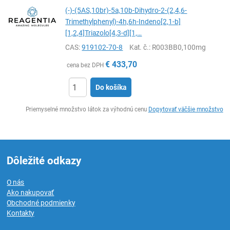
(-)-(5AS,10br)-5a,10b-Dihydro-2-(2,4,6-
Trimethylphenyl)-4h,6h-Indeno[2,1-b]
[1,2,4]Triazolo[4,3-d][1,…
CAS:
919102-70-8
Kat. č.
: R003BB0,100mg
€
433,70
cena bez DPH
Do košíka
Ks
Priemyselné množstvo látok za výhodnú cenu
Dopytovať väčšie množstvo
Dôležité odkazy
O nás
Ako nakupovať
Obchodné podmienky
Kontakty