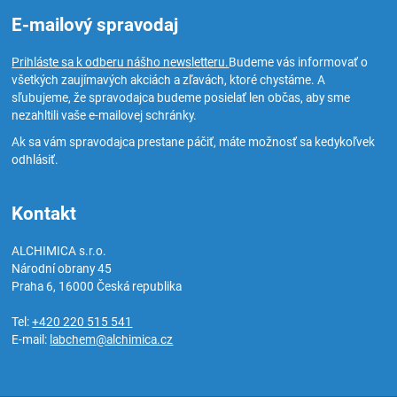
E-mailový spravodaj
Prihláste sa k odberu nášho newsletteru.
Budeme vás informovať o
všetkých zaujímavých akciách a zľavách, ktoré chystáme. A
sľubujeme, že spravodajca budeme posielať len občas, aby sme
nezahltili vaše e-mailovej schránky.
Ak sa vám spravodajca prestane páčiť, máte možnosť sa kedykoľvek
odhlásiť.
Kontakt
ALCHIMICA s.r.o.
Národní obrany 45
Praha 6
,
16000
Česká republika
Tel:
+420 220 515 541
E-mail:
labchem@alchimica.cz