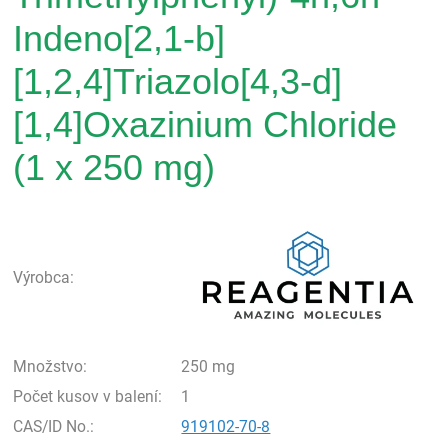
Indeno[2,1-b]
[1,2,4]Triazolo[4,3-d]
[1,4]Oxazinium Chloride
(1 x 250 mg)
Rea
Výrobca:
Množstvo:
250 mg
Počet kusov v balení:
1
CAS/ID No.:
919102-70-8