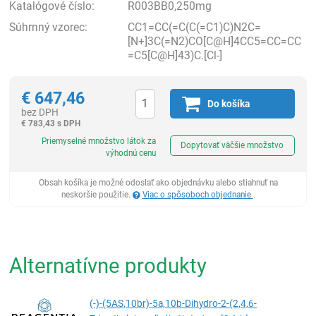
Katalógové číslo:
R003BB0,250mg
Súhrnný vzorec:
CC1=CC(=C(C(=C1)C)N2C=
[N+]3C(=N2)CO[C@H]4CC5=CC=CC
=C5[C@H]43)C.[Cl-]
€
647,46
Do košíka
bez DPH
€
783,43 s DPH
Ks
Priemyselné množstvo látok za
Dopytovať väčšie množstvo
výhodnú cenu
Obsah košíka je možné odoslať ako objednávku alebo stiahnuť na
neskoršie použitie.
Viac o spôsoboch objednanie
.
Alternatívne produkty
(-)-(5AS,10br)-5a,10b-Dihydro-2-(2,4,6-