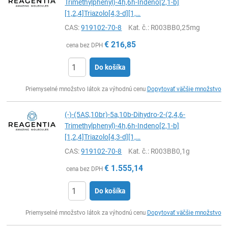
Trimethylphenyl)-4h,6h-Indeno[2,1-b]
[1,2,4]Triazolo[4,3-d][1,…
CAS:
919102-70-8
Kat. č.
: R003BB0,25mg
€
216,85
cena bez DPH
Do košíka
Ks
Priemyselné množstvo látok za výhodnú cenu
Dopytovať väčšie množstvo
(-)-(5AS,10br)-5a,10b-Dihydro-2-(2,4,6-
Trimethylphenyl)-4h,6h-Indeno[2,1-b]
[1,2,4]Triazolo[4,3-d][1,…
CAS:
919102-70-8
Kat. č.
: R003BB0,1g
€
1.555,14
cena bez DPH
Do košíka
Ks
Priemyselné množstvo látok za výhodnú cenu
Dopytovať väčšie množstvo