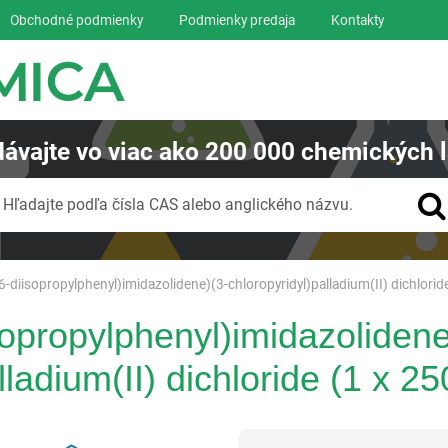
Obchodné podmienky
Podmienky predaja
Kontakty
ávajte
vo viac ako
200 000
chemických l
Vyhľadávanie
Hľadajte podľa čísla CAS alebo anglického názvu.
,6-diisopropylphenyl)imidazolidene)(3-chloropyridyl)palladium(II) dichlorid
sopropylphenyl)imidazolidene
lladium(II) dichloride (1 x 2
Reagentia