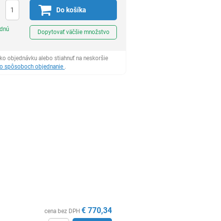
Do košíka
Ks
odnú
Dopytovať väčšie množstvo
ko objednávku alebo stiahnuť na neskoršie
 o spôsoboch objednanie
.
€
770,34
cena bez DPH