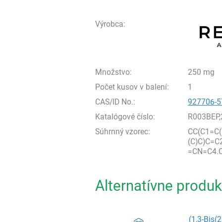
Výrobca:
Množstvo:
250 mg
Počet kusov v balení:
1
CAS/ID No.:
927706-5
Katalógové číslo:
R003BEP
Súhrnný vzorec:
CC(C1=C
(C)C)C=C
=CN=C4.C
Alternatívne produk
(1,3-Bis(