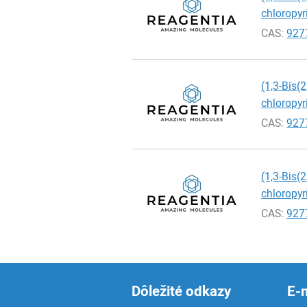
chloropyri
CAS:
927
(1,3-Bis(
chloropyri
CAS:
927
(1,3-Bis(
chloropyr
CAS:
927
Dôležité odkazy
E-