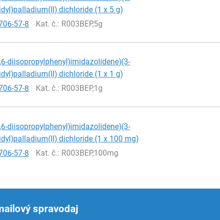
dyl)palladium(II) dichloride (1 x 5 g)
706-57-8
Kat. č.
: R003BEP,5g
2,6-diisopropylphenyl)imidazolidene)(3-
dyl)palladium(II) dichloride (1 x 1 g)
706-57-8
Kat. č.
: R003BEP,1g
2,6-diisopropylphenyl)imidazolidene)(3-
idyl)palladium(II) dichloride (1 x 100 mg)
706-57-8
Kat. č.
: R003BEP,100mg
mailový spravodaj