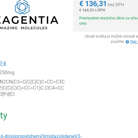
€
136,31
bez DPH
€
164,93 s DPH
Priemyselné množstvo látok za výh
cenu
Obsah košíka je možné odoslať a
použitie.
Viac
7-8
,250mg
(N2CN(C3=C(C(C)C)C=CC=C3C
2)C(C(C)C)=CC=C1)C.ClC4=CC
l[Pd]Cl
ty
2,6-diisopropylphenyl)imidazolidene)(3-