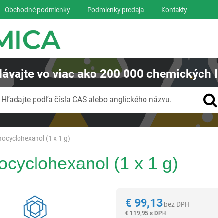
Obchodné podmienky
Podmienky predaja
Kontakty
ávajte
vo viac ako
200 000
chemických l
Vyhľadávanie
Hľadajte podľa čísla CAS alebo anglického názvu.
ocyclohexanol (1 x 1 g)
cyclohexanol (1 x 1 g)
Reagentia
€
99,13
bez DPH
€
119,95 s DPH