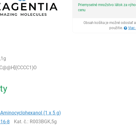
Priemyselné množstvo látok za výh
cenu
Obsah košíka je možné odoslať a
použitie.
Viac
,1g
[C@@H](CCCC1)O
ty
-Aminocyclohexanol (1 x 5 g)
-16-8
Kat. č.
: R003BGK,5g