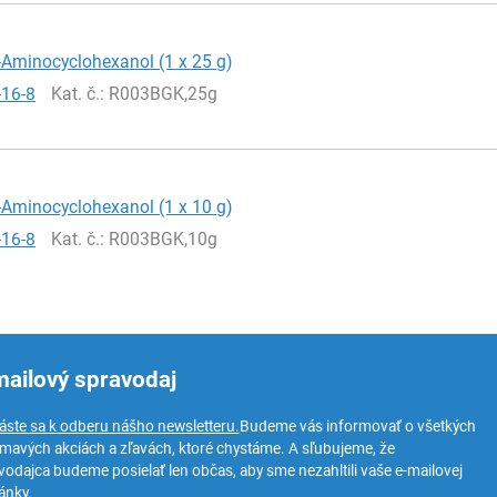
-Aminocyclohexanol (1 x 25 g)
-16-8
Kat. č.
: R003BGK,25g
-Aminocyclohexanol (1 x 10 g)
-16-8
Kat. č.
: R003BGK,10g
mailový spravodaj
láste sa k odberu nášho newsletteru.
Budeme vás informovať o všetkých
ímavých akciách a zľavách, ktoré chystáme. A sľubujeme, že
vodajca budeme posielať len občas, aby sme nezahltili vaše e-mailovej
ánky.