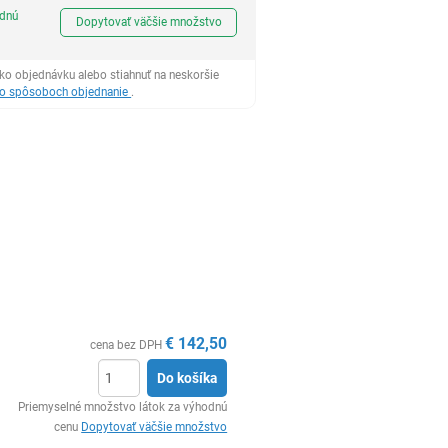
Ks
odnú
Dopytovať väčšie množstvo
ko objednávku alebo stiahnuť na neskoršie
 o spôsoboch objednanie
.
€
142,50
cena bez DPH
Do košíka
Ks
Priemyselné množstvo látok za výhodnú
cenu
Dopytovať väčšie množstvo