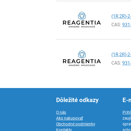
(1R,2R)-2
CAS:
931
(1R,2R)-2
CAS:
931
Dôležité odkazy
E-
O nás
Prih
Ako nakupovať
zauj
Obchodné podmienky
spra
Kontakty
schr