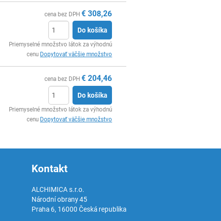
€
308,26
cena bez DPH
Do košíka
Ks
Priemyselné množstvo látok za výhodnú
cenu
Dopytovať väčšie množstvo
€
204,46
cena bez DPH
Do košíka
Ks
Priemyselné množstvo látok za výhodnú
cenu
Dopytovať väčšie množstvo
Kontakt
ALCHIMICA s.r.o.
Národní obrany 45
Praha 6
,
16000
Česká republika