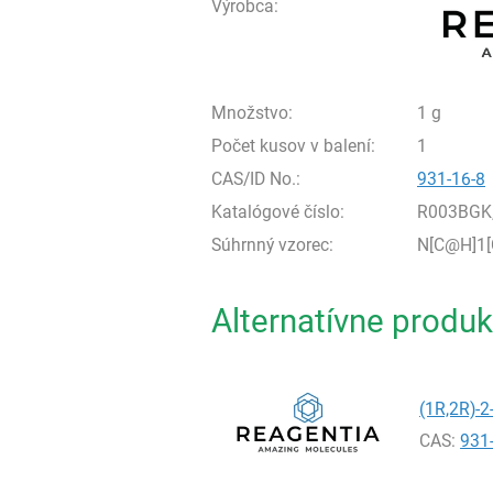
Výrobca:
Množstvo:
1 g
Počet kusov v balení:
1
CAS/ID No.:
931-16-8
Katalógové číslo:
R003BGK
Súhrnný vzorec:
N[C@H]1
Alternatívne produk
(1R,2R)-2
CAS:
931