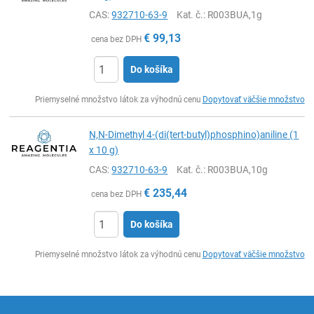
CAS:
932710-63-9
Kat. č.
: R003BUA,1g
€
99,13
cena bez DPH
Do košíka
Ks
Priemyselné množstvo látok za výhodnú cenu
Dopytovať väčšie množstvo
N,N-Dimethyl 4-(di(tert-butyl)phosphino)aniline (1
x 10 g)
CAS:
932710-63-9
Kat. č.
: R003BUA,10g
€
235,44
cena bez DPH
Do košíka
Ks
Priemyselné množstvo látok za výhodnú cenu
Dopytovať väčšie množstvo