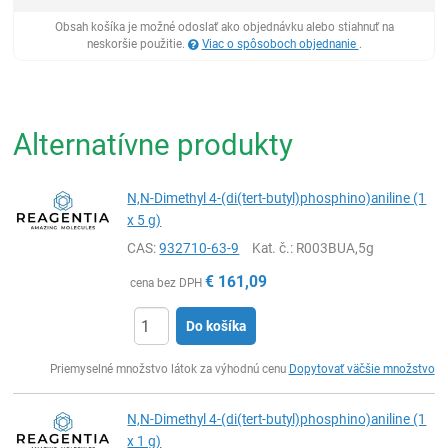
Obsah košíka je možné odoslať ako objednávku alebo stiahnuť na
neskoršie použitie.
Viac o spôsoboch objednanie
.
Alternatívne produkty
N,N-Dimethyl 4-(di(tert-butyl)phosphino)aniline (1
x 5 g)
CAS:
932710-63-9
Kat. č.
: R003BUA,5g
€
161,09
cena bez DPH
Do košíka
Ks
Priemyselné množstvo látok za výhodnú cenu
Dopytovať väčšie množstvo
N,N-Dimethyl 4-(di(tert-butyl)phosphino)aniline (1
x 1 g)