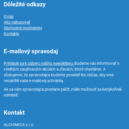
Dôležité odkazy
O nás
Ako nakupovať
Obchodné podmienky
Kontakty
E-mailový spravodaj
Prihláste sa k odberu nášho newsletteru.
Budeme vás informovať o
všetkých zaujímavých akciách a zľavách, ktoré chystáme. A
sľubujeme, že spravodajca budeme posielať len občas, aby sme
nezahltili vaše e-mailovej schránky.
Ak sa vám spravodajca prestane páčiť, máte možnosť sa kedykoľvek
odhlásiť.
Kontakt
ALCHIMICA s.r.o.