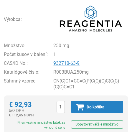
Rea
Výrobca:
Množstvo:
250 mg
Počet kusov v balení:
1
CAS/ID No.:
932710-63-9
Katalógové číslo:
R003BUA,250mg
Súhrnný vzorec:
CN(C)C1=CC=C(P(C(C)(C)C)C(C)
(C)C)C=C1
€
92,93
Do košíka
bez DPH
€
112,45 s DPH
Ks
Priemyselné množstvo látok za
Dopytovať väčšie množstvo
výhodnú cenu