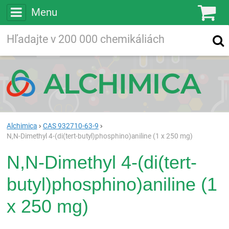
Menu
Ko
Vyhľadávajte
Vyhľadávanie
vo viac ako
200 000
chemických látkach
Hľadaj
Alchimica
CAS 932710-63-9
N,N-Dimethyl 4-(di(tert-butyl)phosphino)aniline (1 x 250 mg)
N,N-Dimethyl 4-(di(tert-
butyl)phosphino)aniline (1
x 250 mg)