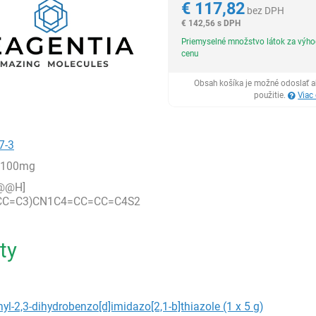
€
117,82
bez DPH
€
142,56 s DPH
Priemyselné množstvo látok za výh
cenu
Obsah košíka je možné odoslať a
použitie.
Viac
7-3
,100mg
@@H]
CC=C3)CN1C4=CC=CC=C4S2
ty
nyl-2,3-dihydrobenzo[d]imidazo[2,1-b]thiazole (1 x 5 g)