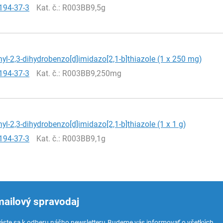
194-37-3
Kat. č.
: R003BB9,5g
nyl-2,3-dihydrobenzo[d]imidazo[2,1-b]thiazole (1 x 250 mg)
194-37-3
Kat. č.
: R003BB9,250mg
nyl-2,3-dihydrobenzo[d]imidazo[2,1-b]thiazole (1 x 1 g)
194-37-3
Kat. č.
: R003BB9,1g
mailový spravodaj
láste sa k odberu nášho newsletteru.
Budeme vás informovať o všetkých