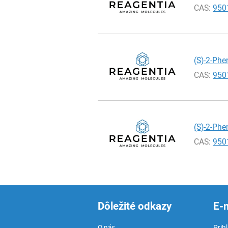
CAS:
950
(S)-2-Phe
CAS:
950
(S)-2-Phe
CAS:
950
Dôležité odkazy
E-
O nás
Prih