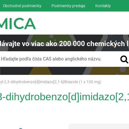
Obchodné podmienky
Podmienky predaja
Kontakty
ávajte
vo viac ako
200 000
chemických l
Vyhľadávanie
Hľadajte podľa čísla CAS alebo anglického názvu.
yl-2,3-dihydrobenzo[d]imidazo[2,1-b]thiazole (1 x 100 mg)
3-dihydrobenzo[d]imidazo[2,1
Reagentia