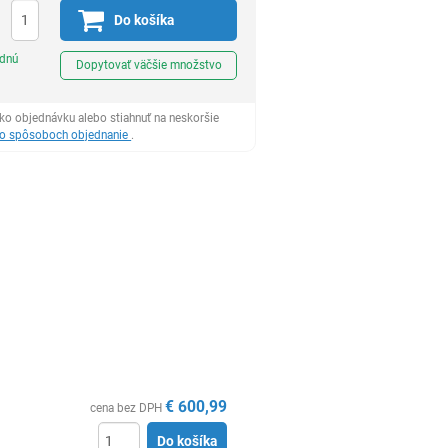
Do košíka
Ks
odnú
Dopytovať väčšie množstvo
ko objednávku alebo stiahnuť na neskoršie
 o spôsoboch objednanie
.
€
600,99
cena bez DPH
Do košíka