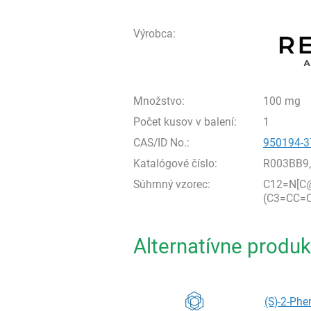
Výrobca:
Množstvo:
100 mg
Počet kusov v balení:
1
CAS/ID No.:
950194-3
Katalógové číslo:
R003BB9
Súhrnný vzorec:
C12=N[C
(C3=CC=
Alternatívne produk
(S)-2-Phe