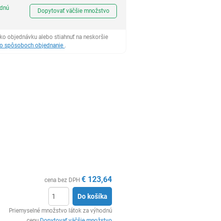
Ks
odnú
Dopytovať väčšie množstvo
ko objednávku alebo stiahnuť na neskoršie
 o spôsoboch objednanie
.
€
123,64
cena bez DPH
Do košíka
Ks
Priemyselné množstvo látok za výhodnú
cenu
Dopytovať väčšie množstvo