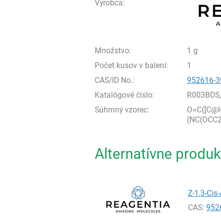
Výrobca:
Množstvo:
1 g
Počet kusov v balení:
1
CAS/ID No.:
952616-3
Katalógové číslo:
R003BDS
Súhrnný vzorec:
O=C([C@
(NC(OCC
Alternatívne produk
Z-1,3-Cis
CAS:
952