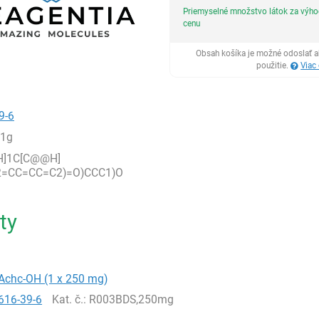
Priemyselné množstvo látok za výh
cenu
Obsah košíka je možné odoslať a
použitie.
Viac
9-6
,1g
H]1C[C@@H]
2=CC=CC=C2)=O)CCC1)O
ty
-Achc-OH (1 x 250 mg)
616-39-6
Kat. č.
: R003BDS,250mg