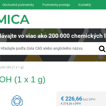
Obchodné podmienky
Podmienky predaja
Kontakty
ávajte
vo viac ako
200 000
chemických l
Vyhľadávanie
Hľadajte podľa čísla CAS alebo anglického názvu.
Achc-OH (1 x 1 g)
OH (1 x 1 g)
Reagentia
€
226,66
bez DPH
€
274,26 s DPH