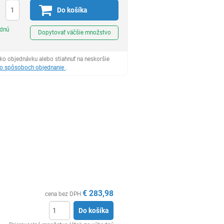
Do košíka
Ks
odnú
Dopytovať väčšie množstvo
ko objednávku alebo stiahnuť na neskoršie
 o spôsoboch objednanie
.
€
283,98
cena bez DPH
Do košíka