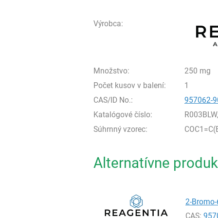
Výrobca:
Množstvo:
250 mg
Počet kusov v balení:
1
CAS/ID No.:
957062-9
Katalógové číslo:
R003BLW
Súhrnný vzorec:
COC1=C(B
Alternatívne produk
2-Bromo-6
CAS:
957