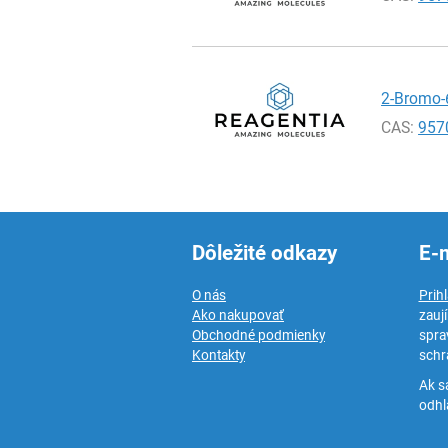
2-Bromo-6
CAS:
957
Dôležité odkazy
E-
O nás
Prih
Ako nakupovať
zauj
Obchodné podmienky
spra
Kontakty
schr
Ak s
odhlá