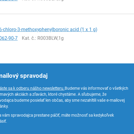
-chloro-3-methoxyphenylboronic acid (1 x 1 g)
062-90-7
Kat. č.
: R003BLW,1g
mailový spravodaj
láste sa k odberu nášho newsletteru.
Budeme vás informovať o všetkých
ímavých akciách a zľavách, ktoré chystáme. A sľubujeme, že
vodajca budeme posielať len občas, aby sme nezahltili vaše e-mailovej
ánky.
a vám spravodajca prestane páčiť, máte možnosť sa kedykoľvek
siť.