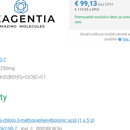
€
99,13
bez DPH
€
119,95 s DPH
Priemyselné množstvo látok za výh
cenu
Obsah košíka je možné odoslať a
použitie.
Viac
0-7
,250mg
r)C(B(O)O)=C(Cl)C=C1
ty
-chloro-3-methoxyphenylboronic acid (1 x 5 g)
062-90-7
Kat. č.
: R003BLW,5g