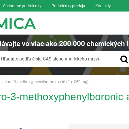
Obchodné podmienky
Podmienky predaja
Kontakty
ávajte
vo viac ako
200 000
chemických l
Vyhľadávanie
Hľadajte podľa čísla CAS alebo anglického názvu.
-chloro-3-methoxyphenylboronic acid (1 x 250 mg)
o-3-methoxyphenylboronic a
Reagentia