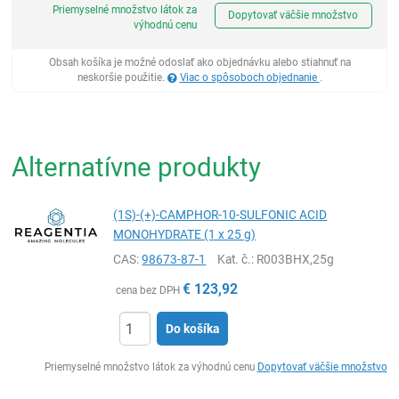
Priemyselné množstvo látok za
Dopytovať väčšie množstvo
výhodnú cenu
Obsah košíka je možné odoslať ako objednávku alebo stiahnuť na
neskoršie použitie.
Viac o spôsoboch objednanie
.
Alternatívne produkty
(1S)-(+)-CAMPHOR-10-SULFONIC ACID
MONOHYDRATE (1 x 25 g)
CAS:
98673-87-1
Kat. č.
: R003BHX,25g
€
123,92
cena bez DPH
Do košíka
Ks
Priemyselné množstvo látok za výhodnú cenu
Dopytovať väčšie množstvo