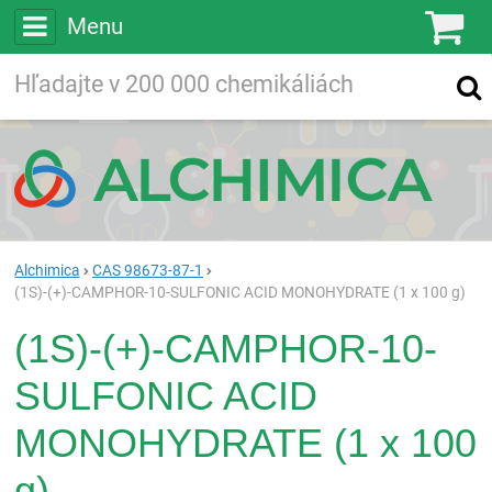
Menu
Ko
Vyhľadávajte
Vyhľadávanie
vo viac ako
200 000
chemických látkach
Hľadaj
Alchimica
CAS 98673-87-1
(1S)-(+)-CAMPHOR-10-SULFONIC ACID MONOHYDRATE (1 x 100 g)
(1S)-(+)-CAMPHOR-10-
SULFONIC ACID
MONOHYDRATE (1 x 100
g)