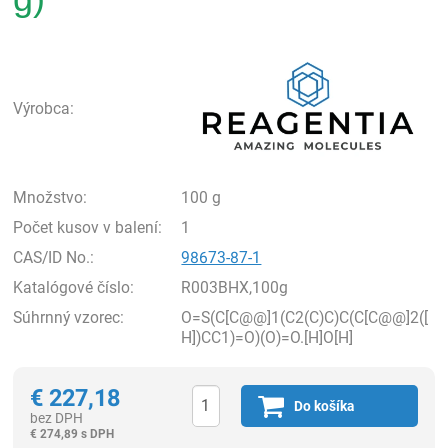
Rea
Výrobca:
Množstvo:
100 g
Počet kusov v balení:
1
CAS/ID No.:
98673-87-1
Katalógové číslo:
R003BHX,100g
Súhrnný vzorec:
O=S(C[C@@]1(C2(C)C)C(C[C@@]2([
H])CC1)=O)(O)=O.[H]O[H]
€
227,18
Do košíka
bez DPH
€
274,89 s DPH
Ks