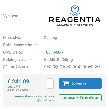
Rea
Výrobca:
Množstvo:
250 mg
Počet kusov v balení:
1
CAS/ID No.:
10313-60-7
Katalógové číslo:
R003BQF,250mg
Súhrnný vzorec:
O=C(Cl)CC1C=C(OC)C(OC)=CC=1
€
241,09
Do košíka
bez DPH
€
291,72 s DPH
Ks
Priemyselné množstvo látok za
Dopytovať väčšie množstvo
výhodnú cenu