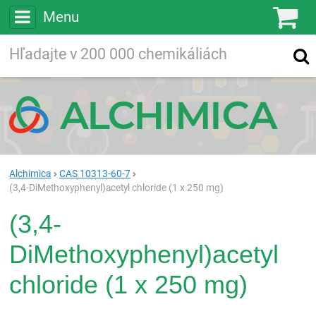
Menu
Ko
Vyhľadávajte
Vyhľadávanie
vo viac ako
200 000
chemických látkach
Hľadaj
Alchimica
CAS 10313-60-7
(3,4-DiMethoxyphenyl)acetyl chloride (1 x 250 mg)
(3,4-
DiMethoxyphenyl)acetyl
chloride (1 x 250 mg)