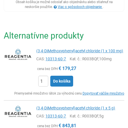
Obsah košíka je možné odoslať ako objednávku alebo stiahnuť na
neskoršie použitie.
Viac o spôsoboch objednanie
.
Alternatívne produkty
(3,4-DiMethoxyphenyl)acetyl chloride (1 x 100 mg)
CAS:
10313-60-7
Kat. č.
: R003BQF,100mg
€
179,27
cena bez DPH
Do košíka
Ks
Priemyselné množstvo látok za výhodnú cenu
Dopytovať väčšie množstvo
(3,4-DiMethoxyphenyl)acetyl chloride (1 x 5 g)
CAS:
10313-60-7
Kat. č.
: R003BQF,5g
€
843,81
cena bez DPH