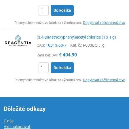
Do košíka
Ks
Priemyselné množstvo látok za výhodnú cenu
Dopytovať väčšie množstvo
(3,4-DiMethoxyphenyl)acetyl chloride (1 x 1 g)
CAS:
10313-60-7
Kat. č.
: R003BQF,1g
€
404,90
cena bez DPH
Do košíka
Ks
Priemyselné množstvo látok za výhodnú cenu
Dopytovať väčšie množstvo
Dôležité odkazy
O nás
Ako nakupovať