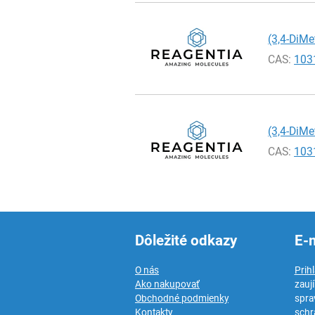
(3,4-DiMe
CAS:
103
(3,4-DiMe
CAS:
103
Dôležité odkazy
E-
O nás
Prih
Ako nakupovať
zauj
Obchodné podmienky
spra
Kontakty
schr