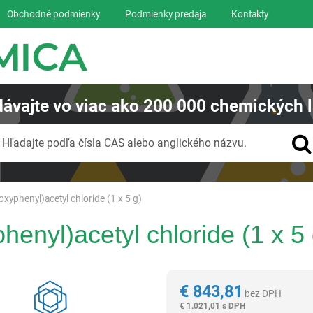
Obchodné podmienky
Podmienky predaja
Kontakty
ávajte
vo viac ako
200 000
chemických l
Vyhľadávanie
Hľadajte podľa čísla CAS alebo anglického názvu.
xyphenyl)acetyl chloride (1 x 5 g)
enyl)acetyl chloride (1 x 5 
Reagentia
€
843,81
bez DPH
€
1.021,01 s DPH