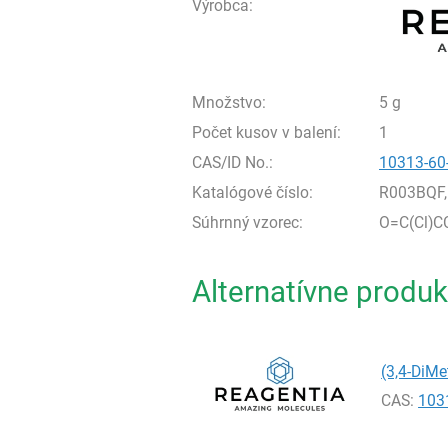
Výrobca:
Množstvo:
5 g
Počet kusov v balení:
1
CAS/ID No.:
10313-60
Katalógové číslo:
R003BQF,
Súhrnný vzorec:
O=C(Cl)C
Alternatívne produk
(3,4-DiMe
CAS:
103