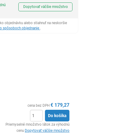
Ks
odnú
Dopytovať väčšie množstvo
ko objednávku alebo stiahnuť na neskoršie
 o spôsoboch objednanie
.
€
179,27
cena bez DPH
Do košíka
Ks
Priemyselné množstvo látok za výhodnú
cenu
Dopytovať väčšie množstvo