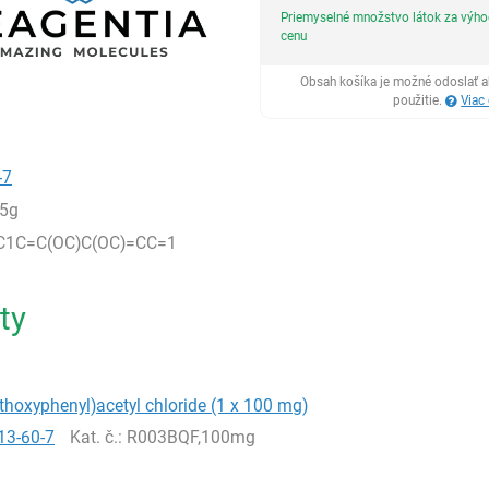
Priemyselné množstvo látok za výh
cenu
Obsah košíka je možné odoslať a
použitie.
Viac
-7
5g
C1C=C(OC)C(OC)=CC=1
ty
thoxyphenyl)acetyl chloride (1 x 100 mg)
13-60-7
Kat. č.
: R003BQF,100mg