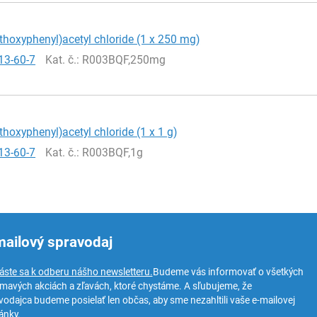
thoxyphenyl)acetyl chloride (1 x 250 mg)
13-60-7
Kat. č.
: R003BQF,250mg
thoxyphenyl)acetyl chloride (1 x 1 g)
13-60-7
Kat. č.
: R003BQF,1g
mailový spravodaj
láste sa k odberu nášho newsletteru.
Budeme vás informovať o všetkých
ímavých akciách a zľavách, ktoré chystáme. A sľubujeme, že
vodajca budeme posielať len občas, aby sme nezahltili vaše e-mailovej
ánky.