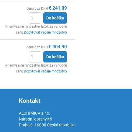
€
241,09
cena bez DPH
Do košíka
Ks
Priemyselné množstvo látok za výhodnú
cenu
Dopytovať väčšie množstvo
€
404,90
cena bez DPH
Do košíka
Ks
Priemyselné množstvo látok za výhodnú
cenu
Dopytovať väčšie množstvo
Kontakt
ALCHIMICA s.r.o.
Národní obrany 45
Praha 6
,
16000
Česká republika