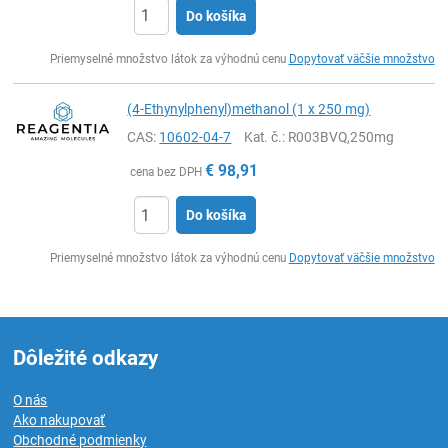
Do košíka
Ks
Priemyselné množstvo látok za výhodnú cenu
Dopytovať väčšie množstvo
(4-Ethynylphenyl)methanol (1 x 250 mg)
CAS:
10602-04-7
Kat. č.
: R003BVQ,250mg
€
98,91
cena bez DPH
Do košíka
Ks
Priemyselné množstvo látok za výhodnú cenu
Dopytovať väčšie množstvo
Dôležité odkazy
O nás
Ako nakupovať
Obchodné podmienky