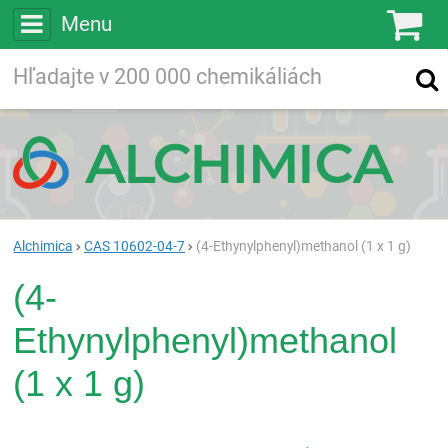
Menu
Ko
Vyhľadávajte
Vyhľadávanie
vo viac ako
200 000
chemických látkach
Hľadaj
Alchimica
CAS 10602-04-7
(4-Ethynylphenyl)methanol (1 x 1 g)
(4-
Ethynylphenyl)methanol
(1 x 1 g)
Rea