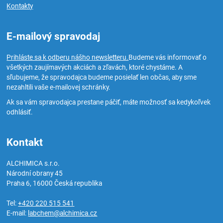
Kontakty
E-mailový spravodaj
Prihláste sa k odberu nášho newsletteru.
Budeme vás informovať o
všetkých zaujímavých akciách a zľavách, ktoré chystáme. A
sľubujeme, že spravodajca budeme posielať len občas, aby sme
nezahltili vaše e-mailovej schránky.
Ak sa vám spravodajca prestane páčiť, máte možnosť sa kedykoľvek
odhlásiť.
Kontakt
ALCHIMICA s.r.o.
Národní obrany 45
Praha 6
,
16000
Česká republika
Tel:
+420 220 515 541
E-mail:
labchem@alchimica.cz