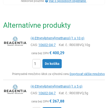
neskoršie použitie.
Viac o spôsoboch objednanie
.
Alternatívne produkty
(4-Ethynylphenyl)methanol (1 x 10 g)
CAS:
10602-04-7
Kat. č.
: R003BVQ,10g
€
400,29
cena bez DPH
Do košíka
Ks
Priemyselné množstvo látok za výhodnú cenu
Dopytovať väčšie množstvo
(4-Ethynylphenyl)methanol (1 x 5 g)
CAS:
10602-04-7
Kat. č.
: R003BVQ,5g
€
267,88
cena bez DPH