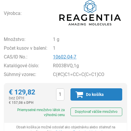
Výrobca:
Množstvo:
1 g
Počet kusov v balení:
1
CAS/ID No.:
10602-04-7
Katalógové číslo:
R003BVQ,1g
Súhrnný vzorec:
C(#C)C1=CC=C(C=C1)CO
€
129,82
Do košíka
bez DPH
€
157,08 s DPH
Ks
Priemyselné množstvo látok za
Dopytovať väčšie množstvo
výhodnú cenu
Obsah košíka je možné odoslať ako objednávku alebo stiahnuť na