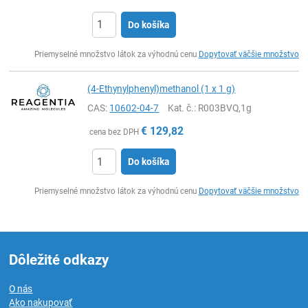
Do košíka
Ks
Priemyselné množstvo látok za výhodnú cenu
Dopytovať väčšie množstvo
(4-Ethynylphenyl)methanol (1 x 1 g)
CAS:
10602-04-7
Kat. č.
: R003BVQ,1g
€
129,82
cena bez DPH
Do košíka
Ks
Priemyselné množstvo látok za výhodnú cenu
Dopytovať väčšie množstvo
Dôležité odkazy
O nás
Ako nakupovať