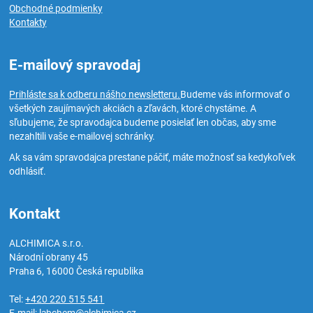
Obchodné podmienky
Kontakty
E-mailový spravodaj
Prihláste sa k odberu nášho newsletteru.
Budeme vás informovať o
všetkých zaujímavých akciách a zľavách, ktoré chystáme. A
sľubujeme, že spravodajca budeme posielať len občas, aby sme
nezahltili vaše e-mailovej schránky.
Ak sa vám spravodajca prestane páčiť, máte možnosť sa kedykoľvek
odhlásiť.
Kontakt
ALCHIMICA s.r.o.
Národní obrany 45
Praha 6
,
16000
Česká republika
Tel:
+420 220 515 541