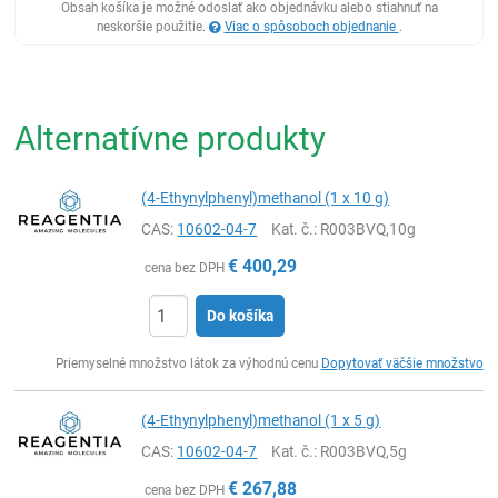
Obsah košíka je možné odoslať ako objednávku alebo stiahnuť na
neskoršie použitie.
Viac o spôsoboch objednanie
.
Alternatívne produkty
(4-Ethynylphenyl)methanol (1 x 10 g)
CAS:
10602-04-7
Kat. č.
: R003BVQ,10g
€
400,29
cena bez DPH
Do košíka
Ks
Priemyselné množstvo látok za výhodnú cenu
Dopytovať väčšie množstvo
(4-Ethynylphenyl)methanol (1 x 5 g)
CAS:
10602-04-7
Kat. č.
: R003BVQ,5g
€
267,88
cena bez DPH