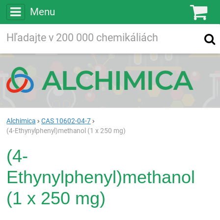
Menu
Ko
Vyhľadávajte
Vyhľadávanie
vo viac ako
200 000
chemických látkach
Hľadaj
Alchimica
CAS 10602-04-7
(4-Ethynylphenyl)methanol (1 x 250 mg)
(4-
Ethynylphenyl)methanol
(1 x 250 mg)