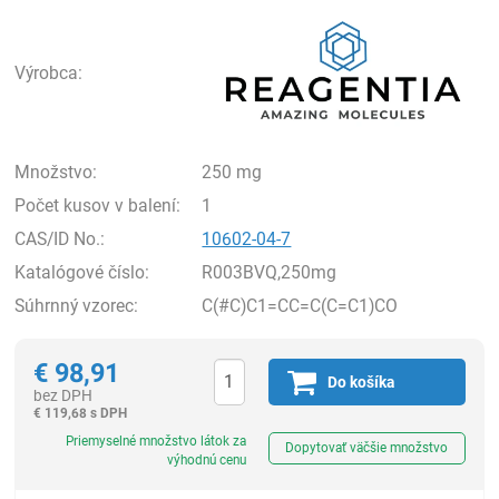
Rea
Výrobca:
Množstvo:
250 mg
Počet kusov v balení:
1
CAS/ID No.:
10602-04-7
Katalógové číslo:
R003BVQ,250mg
Súhrnný vzorec:
C(#C)C1=CC=C(C=C1)CO
€
98,91
Do košíka
bez DPH
€
119,68 s DPH
Ks
Priemyselné množstvo látok za
Dopytovať väčšie množstvo
výhodnú cenu