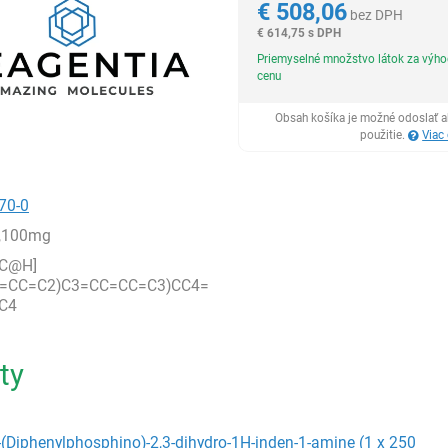
€
508,06
bez DPH
€
614,75 s DPH
Priemyselné množstvo látok za výh
cenu
Obsah košíka je možné odoslať a
použitie.
Viac
70-0
,100mg
[C@H]
C=CC=C2)C3=CC=CC=C3)CC4=
C4
ty
-(Diphenylphosphino)-2,3-dihydro-1H-inden-1-amine (1 x 250