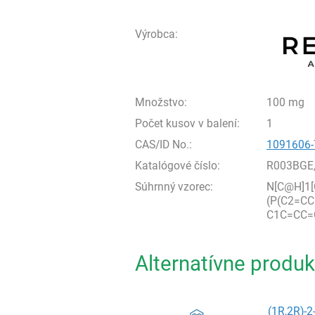
Výrobca:
Množstvo:
100 mg
Počet kusov v balení:
1
CAS/ID No.:
1091606-
Katalógové číslo:
R003BGE
Súhrnný vzorec:
N[C@H]1
(P(C2=C
C1C=CC=
Alternatívne produk
(1R,2R)-2