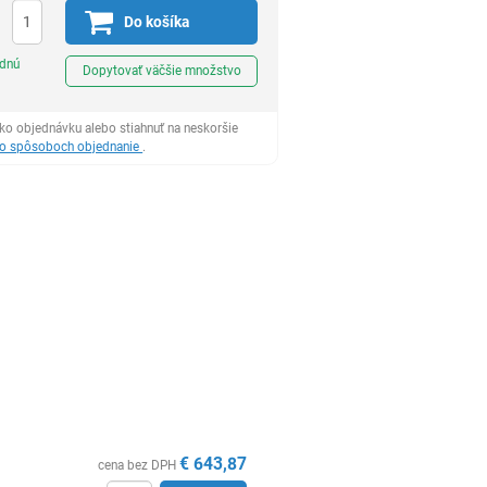
Do košíka
Ks
odnú
Dopytovať väčšie množstvo
ko objednávku alebo stiahnuť na neskoršie
 o spôsoboch objednanie
.
€
643,87
cena bez DPH