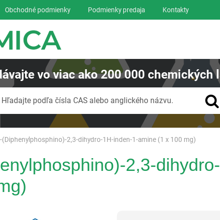
Obchodné podmienky
Podmienky predaja
Kontakty
ávajte
vo viac ako
200 000
chemických l
Vyhľadávanie
Hľadajte podľa čísla CAS alebo anglického názvu.
2-(Diphenylphosphino)-2,3-dihydro-1H-inden-1-amine (1 x 100 mg)
enylphosphino)-2,3-dihydro
 mg)
Reagentia