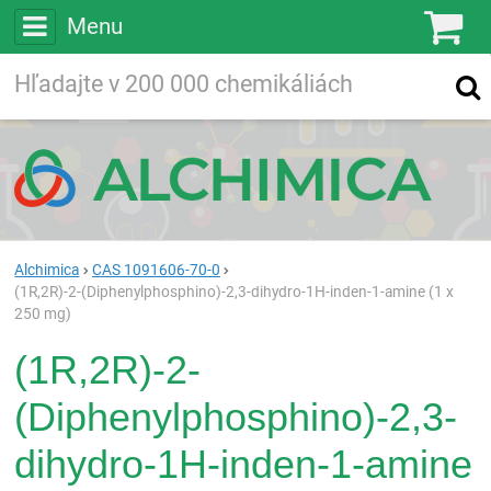
Menu
Ko
Vyhľadávajte
Vyhľadávanie
vo viac ako
200 000
chemických látkach
Hľadaj
Alchimica
CAS 1091606-70-0
(1R,2R)-2-(Diphenylphosphino)-2,3-dihydro-1H-inden-1-amine (1 x
250 mg)
(1R,2R)-2-
(Diphenylphosphino)-2,3-
dihydro-1H-inden-1-amine