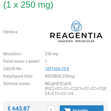
(1 x 250 mg)
Rea
Výrobca:
Množstvo:
250 mg
Počet kusov v balení:
1
CAS/ID No.:
1091606-70-0
Katalógové číslo:
R003BGE,250mg
Súhrnný vzorec:
N[C@H]1[C@H]
(P(C2=CC=CC=C2)C3=CC=CC=C3)C
C4=C1C=CC=C4
€
643,87
Do košíka