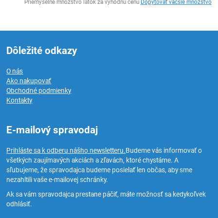
Priemyselné množstvo látok za výhodnú cenu
Dopytovať väčšie množstvo
Dôležité odkazy
O nás
Ako nakupovať
Obchodné podmienky
Kontakty
E-mailový spravodaj
Prihláste sa k odberu nášho newsletteru.
Budeme vás informovať o
všetkých zaujímavých akciách a zľavách, ktoré chystáme. A
sľubujeme, že spravodajca budeme posielať len občas, aby sme
nezahltili vaše e-mailovej schránky.
Ak sa vám spravodajca prestane páčiť, máte možnosť sa kedykoľvek
odhlásiť.