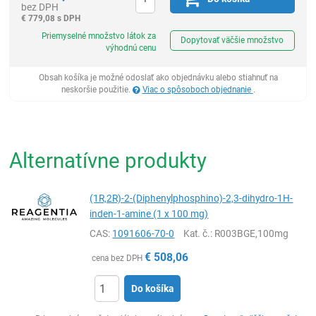
bez DPH
€
779,08 s DPH
Ks
Priemyselné množstvo látok za
Dopytovať väčšie množstvo
výhodnú cenu
Obsah košíka je možné odoslať ako objednávku alebo stiahnuť na
neskoršie použitie.
Viac o spôsoboch objednanie
.
Alternatívne produkty
(1R,2R)-2-(Diphenylphosphino)-2,3-dihydro-1H-
inden-1-amine (1 x 100 mg)
CAS:
1091606-70-0
Kat. č.
: R003BGE,100mg
€
508,06
cena bez DPH
Do košíka
Ks