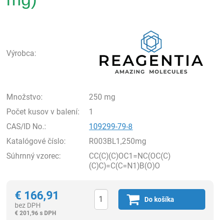
Rea
Výrobca:
Množstvo:
250 mg
Počet kusov v balení:
1
CAS/ID No.:
109299-79-8
Katalógové číslo:
R003BL1,250mg
Súhrnný vzorec:
CC(C)(C)OC1=NC(OC(C)
(C)C)=C(C=N1)B(O)O
€
166,91
Do košíka
bez DPH
€
201,96 s DPH
Ks