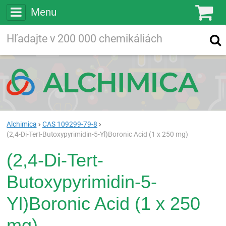
Menu
Ko
Vyhľadávajte
Vyhľadávanie
vo viac ako
200 000
chemických látkach
Hľadaj
Alchimica
CAS 109299-79-8
(2,4-Di-Tert-Butoxypyrimidin-5-Yl)Boronic Acid (1 x 250 mg)
(2,4-Di-Tert-
Butoxypyrimidin-5-
Yl)Boronic Acid (1 x 250
mg)