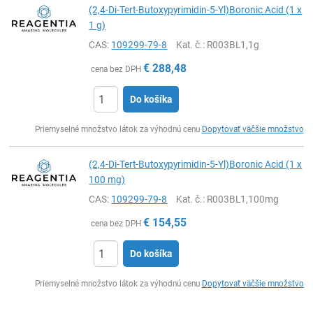
(2,4-Di-Tert-Butoxypyrimidin-5-Yl)Boronic Acid (1 x
1 g)
CAS:
109299-79-8
Kat. č.
: R003BL1,1g
€
288,48
cena bez DPH
Do košíka
Ks
Priemyselné množstvo látok za výhodnú cenu
Dopytovať väčšie množstvo
(2,4-Di-Tert-Butoxypyrimidin-5-Yl)Boronic Acid (1 x
100 mg)
CAS:
109299-79-8
Kat. č.
: R003BL1,100mg
€
154,55
cena bez DPH
Do košíka
Ks
Priemyselné množstvo látok za výhodnú cenu
Dopytovať väčšie množstvo