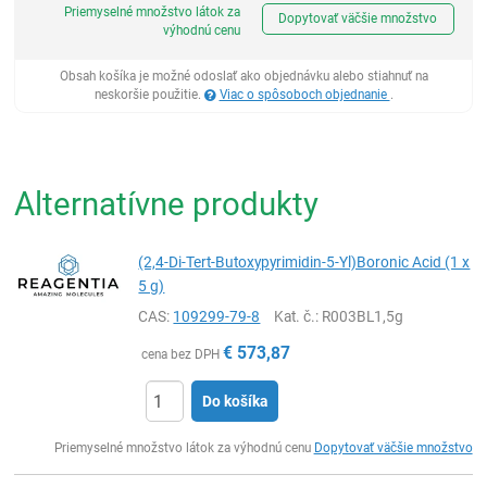
Priemyselné množstvo látok za
Dopytovať väčšie množstvo
výhodnú cenu
Obsah košíka je možné odoslať ako objednávku alebo stiahnuť na
neskoršie použitie.
Viac o spôsoboch objednanie
.
Alternatívne produkty
(2,4-Di-Tert-Butoxypyrimidin-5-Yl)Boronic Acid (1 x
5 g)
CAS:
109299-79-8
Kat. č.
: R003BL1,5g
€
573,87
cena bez DPH
Do košíka
Ks
Priemyselné množstvo látok za výhodnú cenu
Dopytovať väčšie množstvo