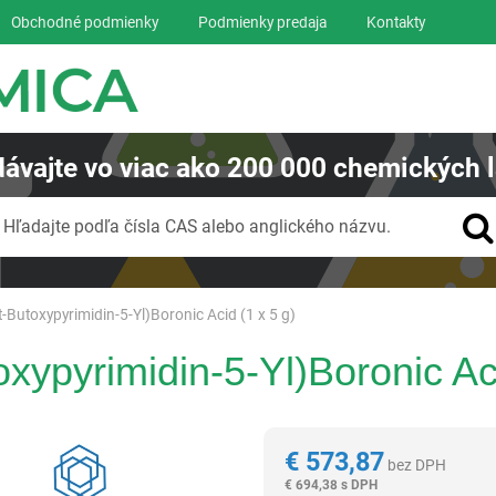
Obchodné podmienky
Podmienky predaja
Kontakty
ávajte
vo viac ako
200 000
chemických l
Vyhľadávanie
Hľadajte podľa čísla CAS alebo anglického názvu.
rt-Butoxypyrimidin-5-Yl)Boronic Acid (1 x 5 g)
oxypyrimidin-5-Yl)Boronic Aci
Reagentia
€
573,87
bez DPH
€
694,38 s DPH