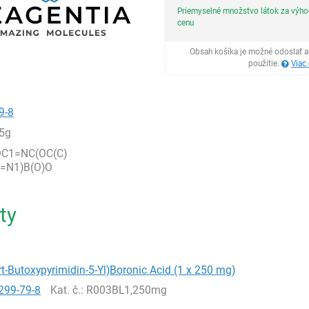
Priemyselné množstvo látok za výh
cenu
Obsah košíka je možné odoslať a
použitie.
Viac
9-8
5g
OC1=NC(OC(C)
C=N1)B(O)O
ty
ert-Butoxypyrimidin-5-Yl)Boronic Acid (1 x 250 mg)
299-79-8
Kat. č.
: R003BL1,250mg