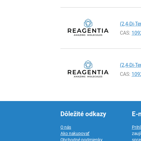
(2,4-Di-T
CAS:
109
(2,4-Di-T
CAS:
109
Dôležité odkazy
E-
O nás
Prih
Ako nakupovať
zauj
Obchodné podmienky
spra