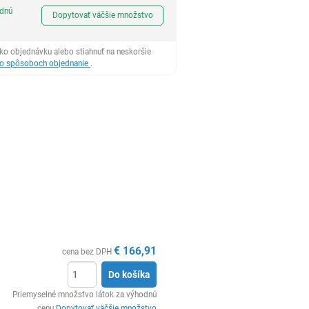
Ks
odnú
Dopytovať väčšie množstvo
ko objednávku alebo stiahnuť na neskoršie
 o spôsoboch objednanie
.
€
166,91
cena bez DPH
Do košíka
Ks
Priemyselné množstvo látok za výhodnú
cenu
Dopytovať väčšie množstvo