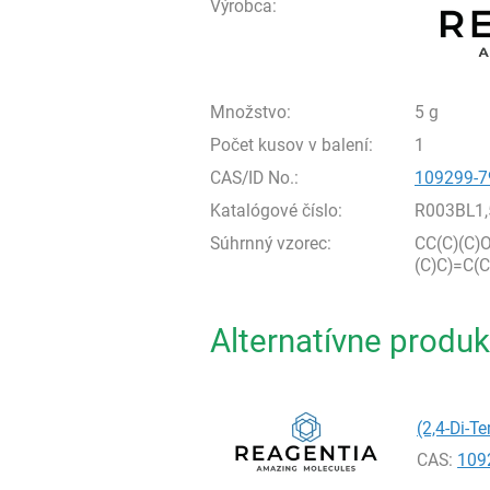
Výrobca:
Množstvo:
5 g
Počet kusov v balení:
1
CAS/ID No.:
109299-7
Katalógové číslo:
R003BL1,
Súhrnný vzorec:
CC(C)(C)
(C)C)=C(
Alternatívne produk
(2,4-Di-T
CAS:
109