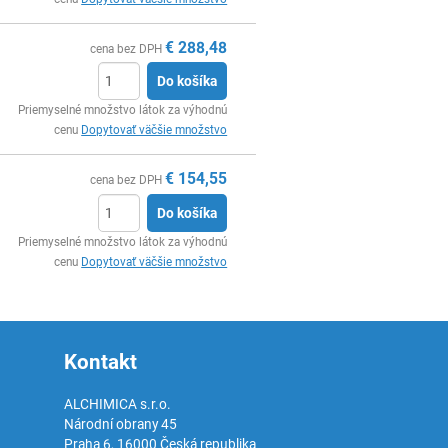
€
288,48
cena bez DPH
Do košíka
Ks
Priemyselné množstvo látok za výhodnú
cenu
Dopytovať väčšie množstvo
€
154,55
cena bez DPH
Do košíka
Ks
Priemyselné množstvo látok za výhodnú
cenu
Dopytovať väčšie množstvo
Kontakt
ALCHIMICA s.r.o.
Národní obrany 45
Praha 6
,
16000
Česká republika