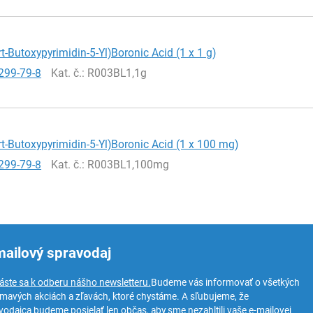
ert-Butoxypyrimidin-5-Yl)Boronic Acid (1 x 1 g)
299-79-8
Kat. č.
: R003BL1,1g
ert-Butoxypyrimidin-5-Yl)Boronic Acid (1 x 100 mg)
299-79-8
Kat. č.
: R003BL1,100mg
mailový spravodaj
láste sa k odberu nášho newsletteru.
Budeme vás informovať o všetkých
ímavých akciách a zľavách, ktoré chystáme. A sľubujeme, že
vodajca budeme posielať len občas, aby sme nezahltili vaše e-mailovej