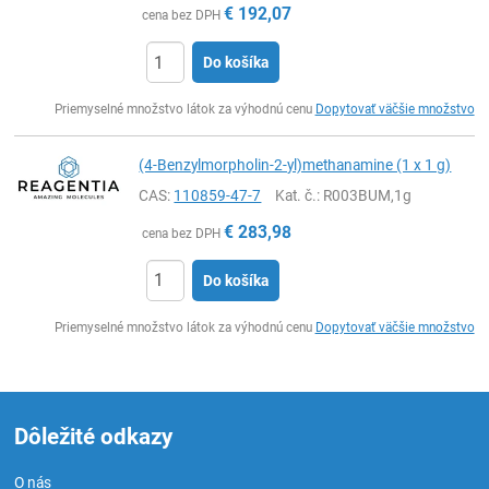
€
192,07
cena bez DPH
Do košíka
Ks
Priemyselné množstvo látok za výhodnú cenu
Dopytovať väčšie množstvo
(4-Benzylmorpholin-2-yl)methanamine (1 x 1 g)
CAS:
110859-47-7
Kat. č.
: R003BUM,1g
€
283,98
cena bez DPH
Do košíka
Ks
Priemyselné množstvo látok za výhodnú cenu
Dopytovať väčšie množstvo
Dôležité odkazy
O nás