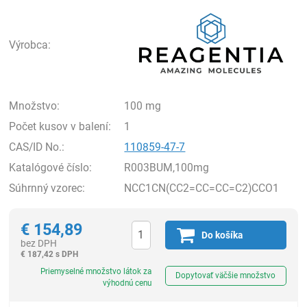
Rea
Výrobca:
Množstvo:
100 mg
Počet kusov v balení:
1
CAS/ID No.:
110859-47-7
Katalógové číslo:
R003BUM,100mg
Súhrnný vzorec:
NCC1CN(CC2=CC=CC=C2)CCO1
€
154,89
Do košíka
bez DPH
€
187,42 s DPH
Ks
Priemyselné množstvo látok za
Dopytovať väčšie množstvo
výhodnú cenu