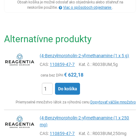
Obsah košíka je možné odoslať ako objednávku alebo stiahnuť na
neskoršie použitie.
Viac o spôsoboch objednanie
.
Alternatívne produkty
(4-Benzylmorpholin-2-yl)methanamine (1 x 5 g)
CAS:
110859-47-7
Kat. č.
: R003BUM,5g
€
622,18
cena bez DPH
Do košíka
Ks
Priemyselné množstvo látok za výhodnú cenu
Dopytovať väčšie množstvo
(4-Benzylmorpholin-2-yl)methanamine (1 x 250
mg)
CAS:
110859-47-7
Kat. č.
: R003BUM,250mg