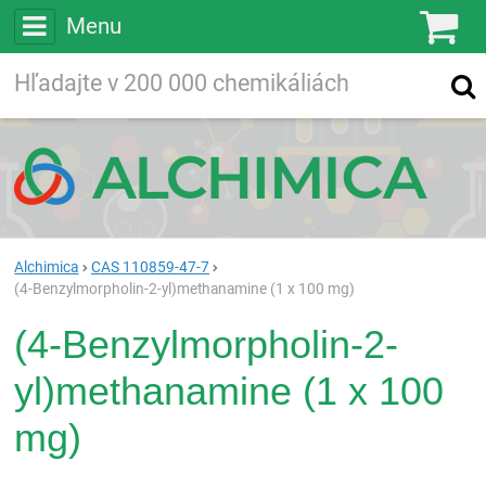
Menu
Ko
Vyhľadávajte
Vyhľadávanie
vo viac ako
200 000
chemických látkach
Hľadaj
Alchimica
CAS 110859-47-7
(4-Benzylmorpholin-2-yl)methanamine (1 x 100 mg)
(4-Benzylmorpholin-2-
yl)methanamine (1 x 100
mg)