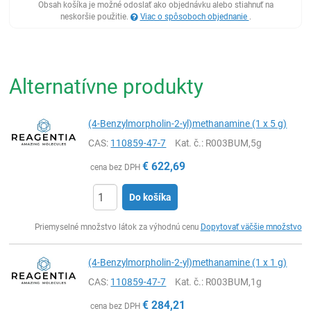
Obsah košíka je možné odoslať ako objednávku alebo stiahnuť na
neskoršie použitie.
Viac o spôsoboch objednanie
.
Alternatívne produkty
(4-Benzylmorpholin-2-yl)methanamine (1 x 5 g)
CAS:
110859-47-7
Kat. č.
: R003BUM,5g
€
622,69
cena bez DPH
Do košíka
Ks
Priemyselné množstvo látok za výhodnú cenu
Dopytovať väčšie množstvo
(4-Benzylmorpholin-2-yl)methanamine (1 x 1 g)
CAS:
110859-47-7
Kat. č.
: R003BUM,1g
€
284,21
cena bez DPH