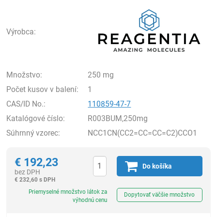
Rea
Výrobca:
Množstvo:
250 mg
Počet kusov v balení:
1
CAS/ID No.:
110859-47-7
Katalógové číslo:
R003BUM,250mg
Súhrnný vzorec:
NCC1CN(CC2=CC=CC=C2)CCO1
€
192,23
Do košíka
bez DPH
€
232,60 s DPH
Ks
Priemyselné množstvo látok za
Dopytovať väčšie množstvo
výhodnú cenu