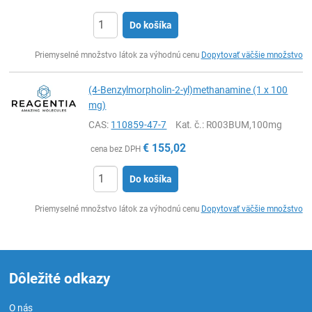
Do košíka
Ks
Priemyselné množstvo látok za výhodnú cenu
Dopytovať väčšie množstvo
(4-Benzylmorpholin-2-yl)methanamine (1 x 100
mg)
CAS:
110859-47-7
Kat. č.
: R003BUM,100mg
€
155,02
cena bez DPH
Do košíka
Ks
Priemyselné množstvo látok za výhodnú cenu
Dopytovať väčšie množstvo
Dôležité odkazy
O nás