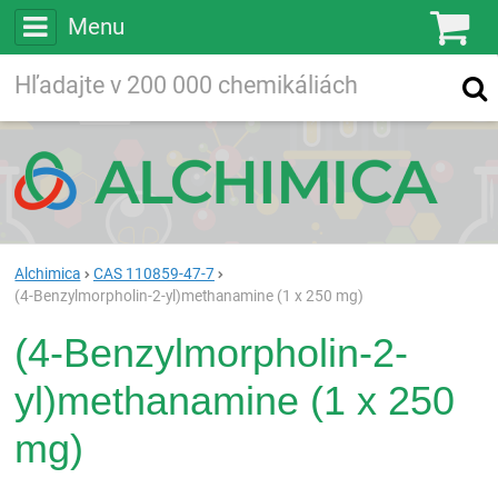
Menu
Ko
Vyhľadávajte
Vyhľadávanie
vo viac ako
200 000
chemických látkach
Hľadaj
Alchimica
CAS 110859-47-7
(4-Benzylmorpholin-2-yl)methanamine (1 x 250 mg)
(4-Benzylmorpholin-2-
yl)methanamine (1 x 250
mg)