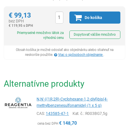
€
99,13
Do košíka
bez DPH
€
119,95 s DPH
Ks
Priemyselné množstvo látok za
Dopytovať väčšie množstvo
výhodnú cenu
Obsah košíka je možné odoslať ako objednávku alebo stiahnuť na
neskoršie použitie.
Viac o spôsoboch objednanie
.
Alternatívne produkty
N,N'-((1R,2R)-Cyclohexane-1,2-diyl)bis(4-
methylbenzenesulfonamide) (1 x 5 g)
CAS:
143585-47-1
Kat. č.
: R003BG7,5g
€
148,70
cena bez DPH