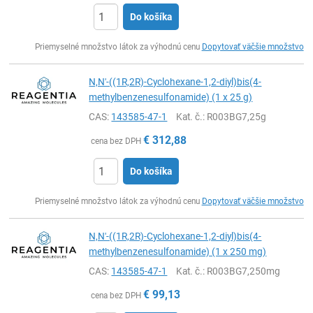
Do košíka
Ks
Priemyselné množstvo látok za výhodnú cenu
Dopytovať väčšie množstvo
N,N'-((1R,2R)-Cyclohexane-1,2-diyl)bis(4-
methylbenzenesulfonamide) (1 x 25 g)
CAS:
143585-47-1
Kat. č.
: R003BG7,25g
€
312,88
cena bez DPH
Do košíka
Ks
Priemyselné množstvo látok za výhodnú cenu
Dopytovať väčšie množstvo
N,N'-((1R,2R)-Cyclohexane-1,2-diyl)bis(4-
methylbenzenesulfonamide) (1 x 250 mg)
CAS:
143585-47-1
Kat. č.
: R003BG7,250mg
€
99,13
cena bez DPH