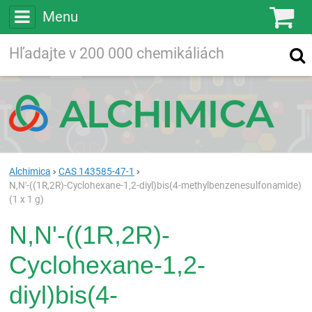
Menu
Ko
Vyhľadávajte
Vyhľadávanie
vo viac ako
200 000
chemických látkach
Hľadaj
Alchimica
CAS 143585-47-1
N,N'-((1R,2R)-Cyclohexane-1,2-diyl)bis(4-methylbenzenesulfonamide)
(1 x 1 g)
N,N'-((1R,2R)-
Cyclohexane-1,2-
diyl)bis(4-