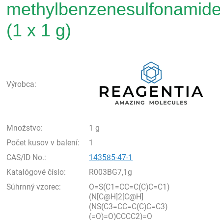
methylbenzenesulfonamide
(1 x 1 g)
Rea
Výrobca:
Množstvo:
1 g
Počet kusov v balení:
1
CAS/ID No.:
143585-47-1
Katalógové číslo:
R003BG7,1g
Súhrnný vzorec:
O=S(C1=CC=C(C)C=C1)
(N[C@H]2[C@H]
(NS(C3=CC=C(C)C=C3)
(=O)=O)CCCC2)=O