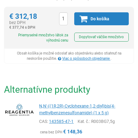
€
312,18
Do košíka
bez DPH
€
377,74 s DPH
Ks
Priemyselné množstvo látok za
Dopytovať väčšie množstvo
výhodnú cenu
Obsah košíka je možné odoslať ako objednávku alebo stiahnuť na
neskoršie použitie.
Viac o spôsoboch objednanie
.
Alternatívne produkty
N,N'-((1R,2R)-Cyclohexane-1,2-diyl)bis(4-
methylbenzenesulfonamide) (1 x 5 g)
CAS:
143585-47-1
Kat. č.
: R003BG7,5g
€
148,36
cena bez DPH