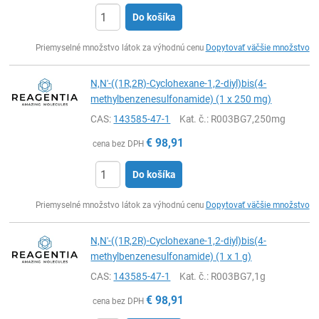
Do košíka
Ks
Priemyselné množstvo látok za výhodnú cenu
Dopytovať väčšie množstvo
N,N'-((1R,2R)-Cyclohexane-1,2-diyl)bis(4-
methylbenzenesulfonamide) (1 x 250 mg)
CAS:
143585-47-1
Kat. č.
: R003BG7,250mg
€
98,91
cena bez DPH
Do košíka
Ks
Priemyselné množstvo látok za výhodnú cenu
Dopytovať väčšie množstvo
N,N'-((1R,2R)-Cyclohexane-1,2-diyl)bis(4-
methylbenzenesulfonamide) (1 x 1 g)
CAS:
143585-47-1
Kat. č.
: R003BG7,1g
€
98,91
cena bez DPH