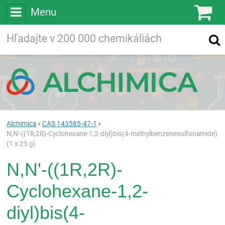
Menu
Ko
Vyhľadávajte
Vyhľadávanie
vo viac ako
200 000
chemických látkach
Hľadaj
Alchimica
CAS 143585-47-1
N,N'-((1R,2R)-Cyclohexane-1,2-diyl)bis(4-methylbenzenesulfonamide)
(1 x 25 g)
N,N'-((1R,2R)-
Cyclohexane-1,2-
diyl)bis(4-