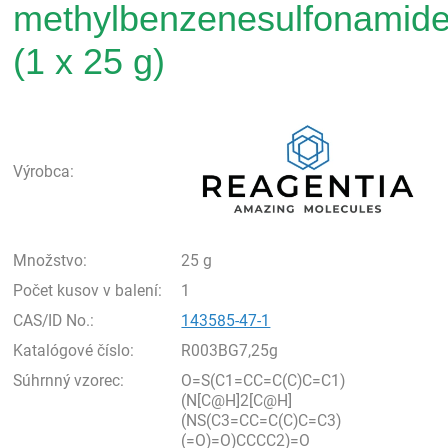
methylbenzenesulfonamide
(1 x 25 g)
Rea
Výrobca:
Množstvo:
25 g
Počet kusov v balení:
1
CAS/ID No.:
143585-47-1
Katalógové číslo:
R003BG7,25g
Súhrnný vzorec:
O=S(C1=CC=C(C)C=C1)
(N[C@H]2[C@H]
(NS(C3=CC=C(C)C=C3)
(=O)=O)CCCC2)=O