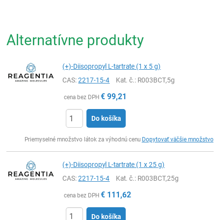
Alternatívne produkty
(+)-Diisopropyl L-tartrate (1 x 5 g)
CAS:
2217-15-4
Kat. č.
: R003BCT,5g
€
99,21
cena bez DPH
Do košíka
Ks
Priemyselné množstvo látok za výhodnú cenu
Dopytovať väčšie množstvo
(+)-Diisopropyl L-tartrate (1 x 25 g)
CAS:
2217-15-4
Kat. č.
: R003BCT,25g
€
111,62
cena bez DPH
Do košíka