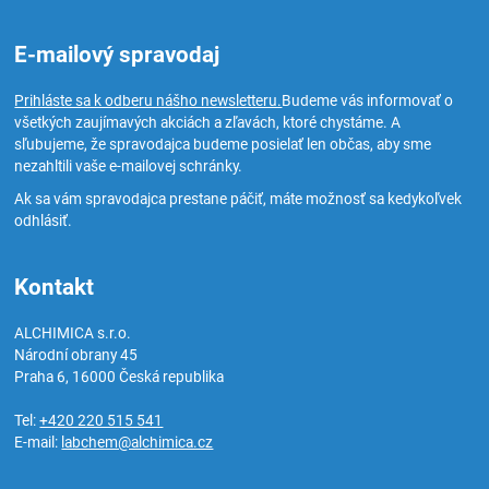
E-mailový spravodaj
Prihláste sa k odberu nášho newsletteru.
Budeme vás informovať o
všetkých zaujímavých akciách a zľavách, ktoré chystáme. A
sľubujeme, že spravodajca budeme posielať len občas, aby sme
nezahltili vaše e-mailovej schránky.
Ak sa vám spravodajca prestane páčiť, máte možnosť sa kedykoľvek
odhlásiť.
Kontakt
ALCHIMICA s.r.o.
Národní obrany 45
Praha 6
,
16000
Česká republika
Tel:
+420 220 515 541
E-mail:
labchem@alchimica.cz