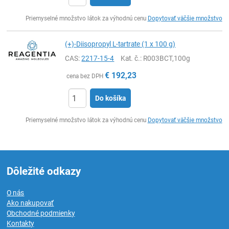
Ks
Priemyselné množstvo látok za výhodnú cenu
Dopytovať väčšie množstvo
(+)-Diisopropyl L-tartrate (1 x 100 g)
CAS:
2217-15-4
Kat. č.
: R003BCT,100g
€
192,23
cena bez DPH
Do košíka
Ks
Priemyselné množstvo látok za výhodnú cenu
Dopytovať väčšie množstvo
Dôležité odkazy
O nás
Ako nakupovať
Obchodné podmienky
Kontakty