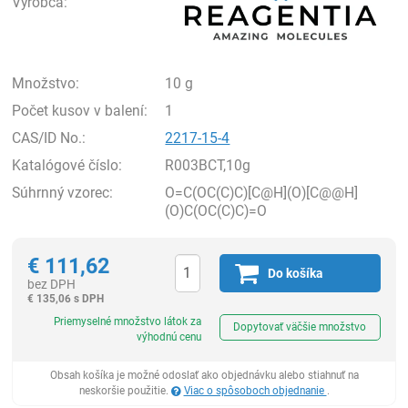
Výrobca:
Množstvo:
10 g
Počet kusov v balení:
1
CAS/ID No.:
2217-15-4
Katalógové číslo:
R003BCT,10g
Súhrnný vzorec:
O=C(OC(C)C)[C@H](O)[C@@H]
(O)C(OC(C)C)=O
€
111,62
Do košíka
bez DPH
€
135,06 s DPH
Ks
Priemyselné množstvo látok za
Dopytovať väčšie množstvo
výhodnú cenu
Obsah košíka je možné odoslať ako objednávku alebo stiahnuť na
neskoršie použitie.
Viac o spôsoboch objednanie
.