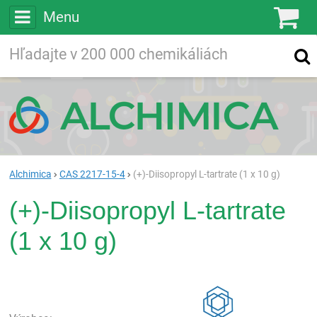
Menu
Ko
Vyhľadávajte
Vyhľadávanie
vo viac ako
200 000
chemických látkach
Hľadaj
Alchimica
CAS 2217-15-4
(+)-Diisopropyl L-tartrate (1 x 10 g)
(+)-Diisopropyl L-tartrate
(1 x 10 g)
Rea