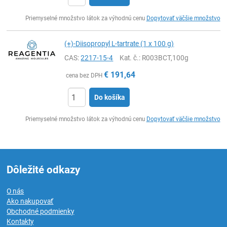
Ks
Priemyselné množstvo látok za výhodnú cenu
Dopytovať väčšie množstvo
(+)-Diisopropyl L-tartrate (1 x 100 g)
CAS:
2217-15-4
Kat. č.
: R003BCT,100g
€
191,64
cena bez DPH
Do košíka
Ks
Priemyselné množstvo látok za výhodnú cenu
Dopytovať väčšie množstvo
Dôležité odkazy
O nás
Ako nakupovať
Obchodné podmienky
Kontakty