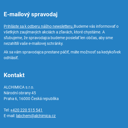
E-mailový spravodaj
Prihláste sa k odberu nášho newsletteru.
Budeme vás informovať o
všetkých zaujímavých akciách a zľavách, ktoré chystáme. A
sľubujeme, že spravodajca budeme posielať len občas, aby sme
nezahltili vaše e-mailovej schránky.
Ak sa vám spravodajca prestane páčiť, máte možnosť sa kedykoľvek
odhlásiť.
Kontakt
ALCHIMICA s.r.o.
Národní obrany 45
Praha 6
,
16000
Česká republika
Tel:
+420 220 515 541
E-mail:
labchem@alchimica.cz