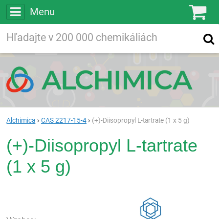
Menu
Ko
Vyhľadávajte
Vyhľadávanie
vo viac ako
200 000
chemických látkach
Hľadaj
Alchimica
CAS 2217-15-4
(+)-Diisopropyl L-tartrate (1 x 5 g)
(+)-Diisopropyl L-tartrate
(1 x 5 g)
Rea