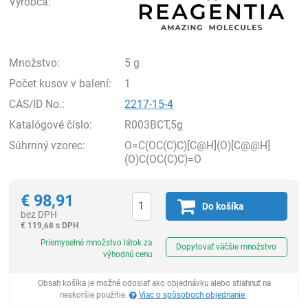
Výrobca:
Množstvo:
5 g
Počet kusov v balení:
1
CAS/ID No.:
2217-15-4
Katalógové číslo:
R003BCT,5g
Súhrnný vzorec:
O=C(OC(C)C)[C@H](O)[C@@H]
(O)C(OC(C)C)=O
€
98,91
Do košíka
bez DPH
€
119,68 s DPH
Ks
Priemyselné množstvo látok za
Dopytovať väčšie množstvo
výhodnú cenu
Obsah košíka je možné odoslať ako objednávku alebo stiahnuť na
neskoršie použitie.
Viac o spôsoboch objednanie
.