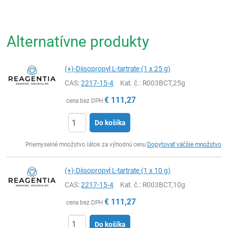
Alternatívne produkty
(+)-Diisopropyl L-tartrate (1 x 25 g)
CAS:
2217-15-4
Kat. č.
: R003BCT,25g
€
111,27
cena bez DPH
Do košíka
Ks
Priemyselné množstvo látok za výhodnú cenu
Dopytovať väčšie množstvo
(+)-Diisopropyl L-tartrate (1 x 10 g)
CAS:
2217-15-4
Kat. č.
: R003BCT,10g
€
111,27
cena bez DPH
Do košíka